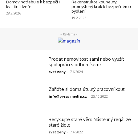
Domov potřebuje k bezpečí i
Rekonstrukce koupelny:
kvalitní dveře
promyšlený krok k bezpečnému
bydlení
28.2.2026
19.2.2026
- Reklama -
Prodat nemovitost sami nebo využít
spolupráci s odborníkem?
svet zeny
-
7.6.2024
Zařiďte si doma útulný pracovní kout
info@press-media.cz
-
25.10.2022
Recyklujte staré věci! Nástěnný regál ze
staré židle
svet zeny
-
7.4.2022