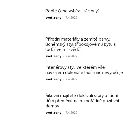
Podle čeho vybírat záclony?
svet zeny
-
7.4.2022
Přírodní materiály a zemité barvy.
Bohémský styl třípokojovému bytu s
lodžií velmi svědčí
svet zeny
-
7.4.2022
Interiérový styl, ve kterém vše
navzájem dokonale ladí a nic nevyrušuje
svet zeny
-
7.4.2022
Šikovní majitelé dokázali starý a fádní
dům přeměnit na mimořádně pozitivní
domov
svet zeny
-
7.4.2022