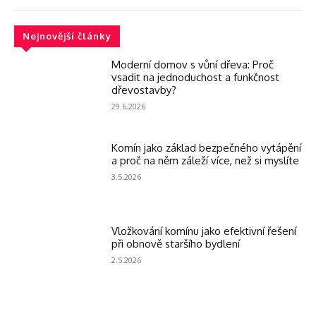
Nejnovější články
Moderní domov s vůní dřeva: Proč
vsadit na jednoduchost a funkčnost
dřevostavby?
29.6.2026
Komín jako základ bezpečného vytápění
a proč na něm záleží více, než si myslíte
3.5.2026
Vložkování komínu jako efektivní řešení
při obnově staršího bydlení
2.5.2026