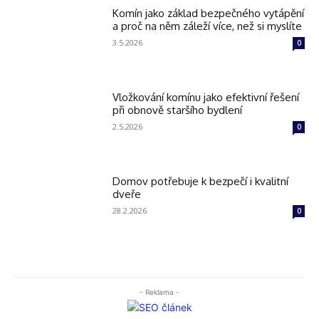
Komín jako základ bezpečného vytápění
a proč na něm záleží více, než si myslíte
3.5.2026
0
Vložkování komínu jako efektivní řešení
při obnově staršího bydlení
2.5.2026
0
Domov potřebuje k bezpečí i kvalitní
dveře
28.2.2026
0
- Reklama -