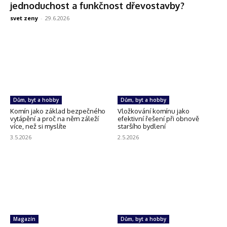
jednoduchost a funkčnost dřevostavby?
svet zeny
-
29.6.2026
Dům, byt a hobby
Dům, byt a hobby
Komín jako základ bezpečného
Vložkování komínu jako
vytápění a proč na něm záleží
efektivní řešení při obnově
více, než si myslíte
staršího bydlení
3.5.2026
2.5.2026
Magazín
Dům, byt a hobby