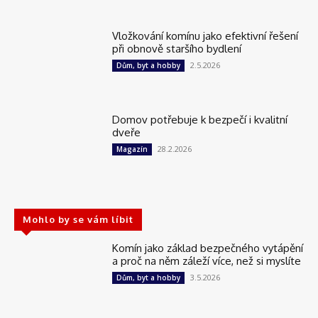
Vložkování komínu jako efektivní řešení
při obnově staršího bydlení
2.5.2026
Dům, byt a hobby
Domov potřebuje k bezpečí i kvalitní
dveře
28.2.2026
Magazín
Mohlo by se vám líbit
Komín jako základ bezpečného vytápění
a proč na něm záleží více, než si myslíte
3.5.2026
Dům, byt a hobby