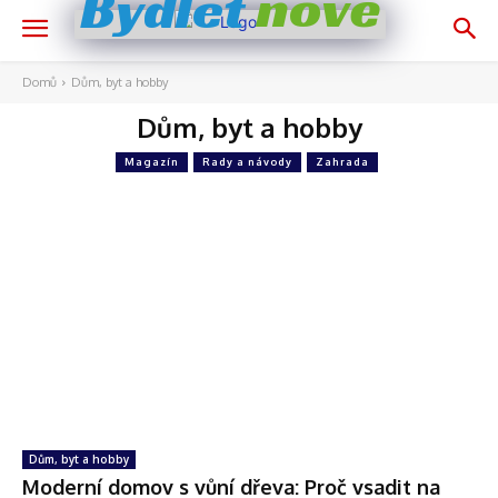
nově
Bydlet
Domů
Dům, byt a hobby
Dům, byt a hobby
Magazín
Rady a návody
Zahrada
Dům, byt a hobby
Moderní domov s vůní dřeva: Proč vsadit na