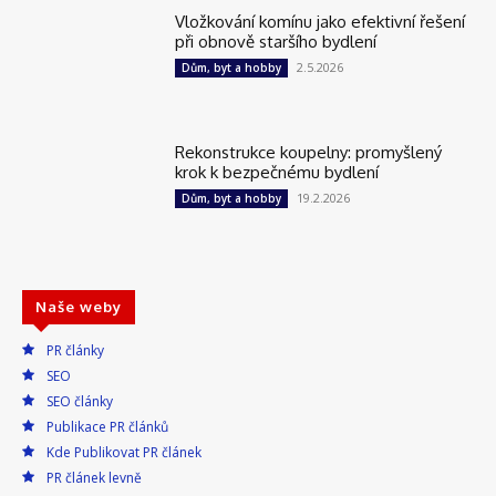
Vložkování komínu jako efektivní řešení
při obnově staršího bydlení
2.5.2026
Dům, byt a hobby
Rekonstrukce koupelny: promyšlený
krok k bezpečnému bydlení
19.2.2026
Dům, byt a hobby
Naše weby
PR články
SEO
SEO články
Publikace PR článků
Kde Publikovat PR článek
PR článek levně