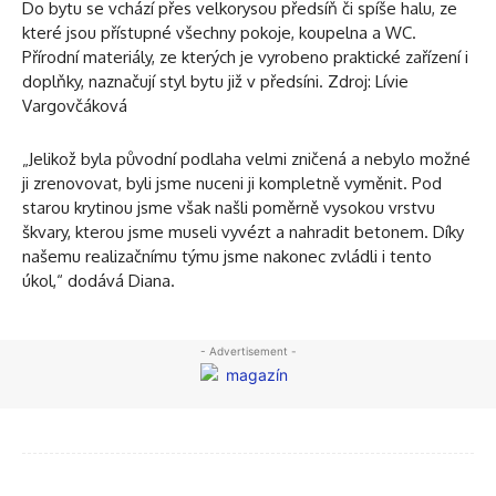
Do bytu se vchází přes velkorysou předsíň či spíše halu, ze
které jsou přístupné všechny pokoje, koupelna a WC.
Přírodní materiály, ze kterých je vyrobeno praktické zařízení i
doplňky, naznačují styl bytu již v předsíni. Zdroj: Lívie
Vargovčáková
„Jelikož byla původní podlaha velmi zničená a nebylo možné
ji zrenovovat, byli jsme nuceni ji kompletně vyměnit. Pod
starou krytinou jsme však našli poměrně vysokou vrstvu
škvary, kterou jsme museli vyvézt a nahradit betonem. Díky
našemu realizačnímu týmu jsme nakonec zvládli i tento
úkol,“ dodává Diana.
- Advertisement -