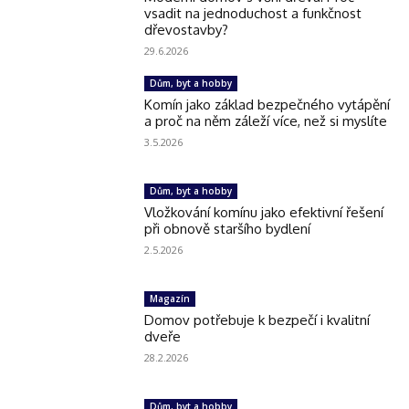
vsadit na jednoduchost a funkčnost
dřevostavby?
29.6.2026
Dům, byt a hobby
Komín jako základ bezpečného vytápění
a proč na něm záleží více, než si myslíte
3.5.2026
Dům, byt a hobby
Vložkování komínu jako efektivní řešení
při obnově staršího bydlení
2.5.2026
Magazín
Domov potřebuje k bezpečí i kvalitní
dveře
28.2.2026
Dům, byt a hobby