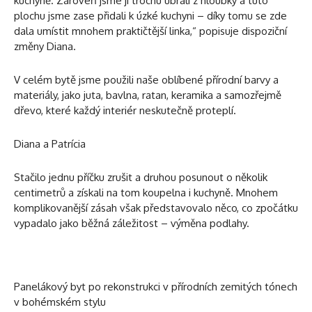
kuchyně. Zároveň jsme jí trochu ubrali z hloubky a tuto
plochu jsme zase přidali k úzké kuchyni – díky tomu se zde
dala umístit mnohem praktičtější linka,“ popisuje dispoziční
změny Diana.
V celém bytě jsme použili naše oblíbené přírodní barvy a
materiály, jako juta, bavlna, ratan, keramika a samozřejmě
dřevo, které každý interiér neskutečně proteplí.
Diana a Patrícia
Stačilo jednu příčku zrušit a druhou posunout o několik
centimetrů a získali na tom koupelna i kuchyně. Mnohem
komplikovanější zásah však představovalo něco, co zpočátku
vypadalo jako běžná záležitost – výměna podlahy.
Panelákový byt po rekonstrukci v přírodních zemitých tónech
v bohémském stylu