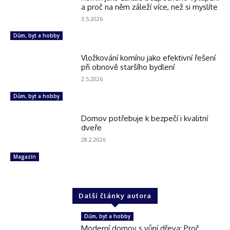
a proč na něm záleží více, než si myslíte
3.5.2026
Dům, byt a hobby
Vložkování komínu jako efektivní řešení
při obnově staršího bydlení
2.5.2026
Dům, byt a hobby
Domov potřebuje k bezpečí i kvalitní
dveře
28.2.2026
Magazín
Další články autora
Dům, byt a hobby
Moderní domov s vůní dřeva: Proč