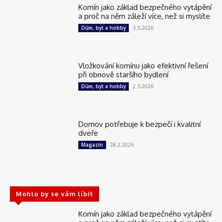
Komín jako základ bezpečného vytápění
a proč na něm záleží více, než si myslíte
3.5.2026
Dům, byt a hobby
Vložkování komínu jako efektivní řešení
při obnově staršího bydlení
2.5.2026
Dům, byt a hobby
Domov potřebuje k bezpečí i kvalitní
dveře
28.2.2026
Magazín
Mohlo by se vám líbit
Komín jako základ bezpečného vytápění