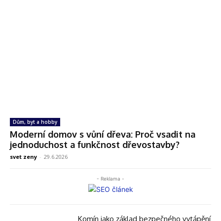
Dům, byt a hobby
Moderní domov s vůní dřeva: Proč vsadit na
jednoduchost a funkčnost dřevostavby?
svet zeny
-
29.6.2026
- Reklama -
Komín jako základ bezpečného vytápění