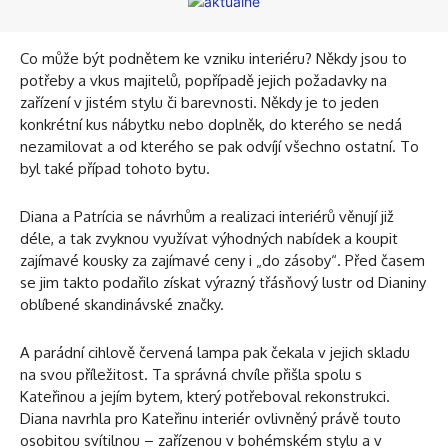
Co může být podnětem ke vzniku interiéru? Někdy jsou to
potřeby a vkus majitelů, popřípadě jejich požadavky na
zařízení v jistém stylu či barevnosti. Někdy je to jeden
konkrétní kus nábytku nebo doplněk, do kterého se nedá
nezamilovat a od kterého se pak odvíjí všechno ostatní. To
byl také případ tohoto bytu.
Diana a Patrícia se návrhům a realizaci interiérů věnují již
déle, a tak zvyknou využívat výhodných nabídek a koupit
zajímavé kousky za zajímavé ceny i „do zásoby“. Před časem
se jim takto podařilo získat výrazný třásňový lustr od Dianiny
oblíbené skandinávské značky.
A parádní cihlově červená lampa pak čekala v jejich skladu
na svou příležitost. Ta správná chvíle přišla spolu s
Kateřinou a jejím bytem, ​​který potřeboval rekonstrukci.
Diana navrhla pro Kateřinu interiér ovlivněný právě touto
osobitou svítilnou – zařízenou v bohémském stylu a v