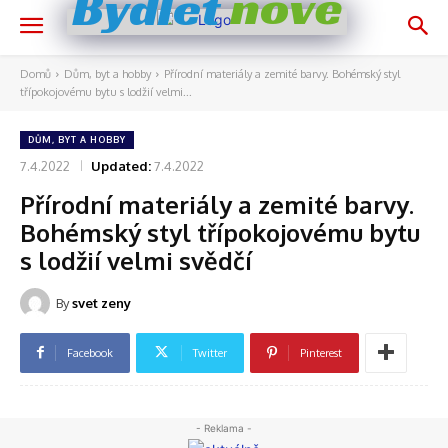
nově
Bydlet
Domů
Dům, byt a hobby
Přírodní materiály a zemité barvy. Bohémský styl
třípokojovému bytu s lodžií velmi...
DŮM, BYT A HOBBY
7.4.2022
Updated:
7.4.2022
Přírodní materiály a zemité barvy.
Bohémský styl třípokojovému bytu
s lodžií velmi svědčí
By
svet zeny
Facebook
Twitter
Pinterest
- Reklama -