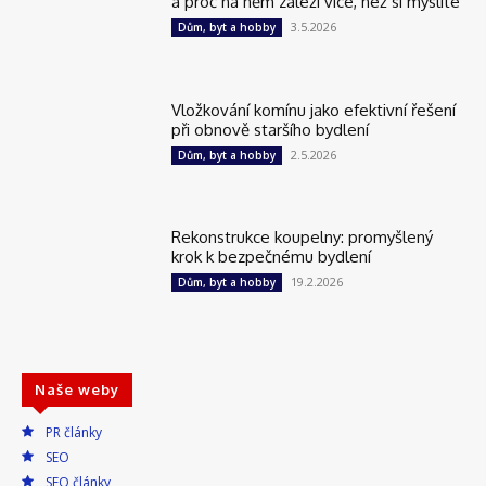
a proč na něm záleží více, než si myslíte
3.5.2026
Dům, byt a hobby
Vložkování komínu jako efektivní řešení
při obnově staršího bydlení
2.5.2026
Dům, byt a hobby
Rekonstrukce koupelny: promyšlený
krok k bezpečnému bydlení
19.2.2026
Dům, byt a hobby
Naše weby
PR články
SEO
SEO články