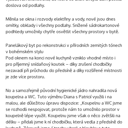
doslova od podlahy.
Měnila se okna i rozvody elektřiny a vody, nové jsou dnes
omítky, obklady i všechny podlahy. Snížené sádrokartonové
podhledy umožnily chytře osvětlit všechny prostory v bytě.
Panelákový byt po rekonstrukci v přírodních zemitých tónech
v bohémském stylu
Pod oknem na konci nové kuchyně vzniklo vhodné místo i
pro příjemný snídaňový koutek – díky zrušení chodbičky
nezavadí při průchodu do předsíně a díky rozšířené místnosti
je zde více prostoru.
No a samozřejmě původní hygienické jádro nahradila nová
koupelna a WC. Tuto výměnu Diana s Patricií využili i na
malou, ale důležitou úpravu dispozice: „Koupelnu a WC jsme
se rozhodli nespojovat, protože nám to umožnilo prostor v
koupelně lépe využít. Koupelnu jsme však o něco zvětšili na
délku – přidali jsme k ní chodbičku, která vedla z předsíně do