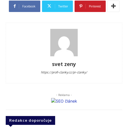
Facebook
Twitter
Pinterest
svet zeny
https://profi-clanky.cz/pr-clanky/
- Reklama -
Redakce doporučuje