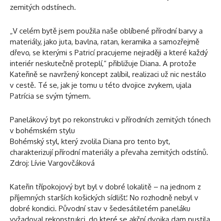
zemitých odstínech.
„V celém bytě jsem použila naše oblíbené přírodní barvy a
materiály, jako juta, bavlna, ratan, keramika a samozřejmě
dřevo, se kterými s Patricí pracujeme nejraději a které každý
interiér neskutečně proteplí,“ přibližuje Diana. A protože
Kateřině se navržený koncept zalíbil, realizaci už nic nestálo
v cestě. Té se, jak je tomu u této dvojice zvykem, ujala
Patrícia se svým týmem.
Panelákový byt po rekonstrukci v přírodních zemitých tónech
v bohémském stylu
Bohémský styl, který zvolila Diana pro tento byt,
charakterizují přírodní materiály a převaha zemitých odstínů.
Zdroj: Lívie Vargovčáková
Kateřin třípokojový byt byl v dobré lokalitě – na jednom z
příjemných starších košických sídlišť. No rozhodně nebyl v
dobré kondici. Původní stav v šedesátiletém paneláku
vyžadoval rekonstrukci, do které se akční dvojka dam pustila