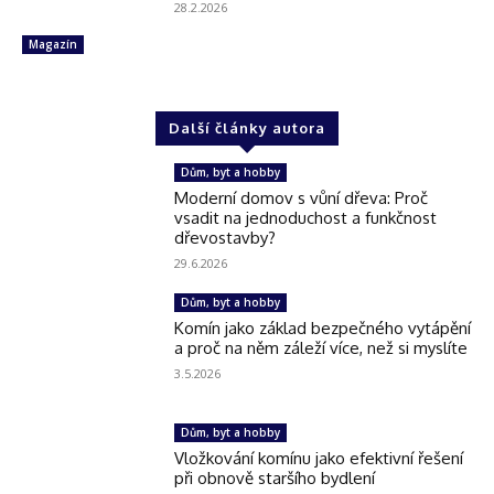
28.2.2026
Magazín
Další články autora
Dům, byt a hobby
Moderní domov s vůní dřeva: Proč
vsadit na jednoduchost a funkčnost
dřevostavby?
29.6.2026
Dům, byt a hobby
Komín jako základ bezpečného vytápění
a proč na něm záleží více, než si myslíte
3.5.2026
Dům, byt a hobby
Vložkování komínu jako efektivní řešení
při obnově staršího bydlení