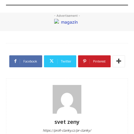
- Advertisement -
Facebook
Twitter
Pinterest
svet zeny
https://profi-clanky.cz/pr-clanky/