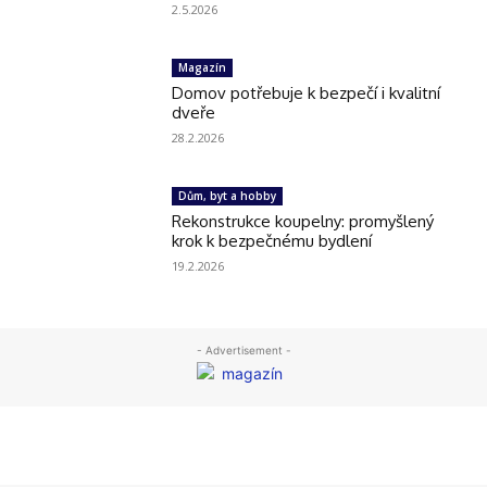
2.5.2026
Magazín
Domov potřebuje k bezpečí i kvalitní
dveře
28.2.2026
Dům, byt a hobby
Rekonstrukce koupelny: promyšlený
krok k bezpečnému bydlení
19.2.2026
- Advertisement -