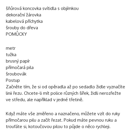
šňůrová koncovka svítidla s objímkou
dekorační žárovka
kabelová příchytka
šrouby do dřeva
POMŮCKY
metr
tužka
brusný papír
přímočará pila
šroubovák
Postup
Začněte tím, že si od opěradla až po sedadlo židle vyznačíte
linii řezu. Chcete-li mít police různých šířek, židli nerozřežte
ve středu, ale například v jedné třetině.
Když máte vše změřeno a naznačeno, můžete vzít do ruky
přímočarou pilu a začít řezat. Pokud máte pevnou ruku a
troufáte si, kotoučovou pilou to půjde o něco rychleji.