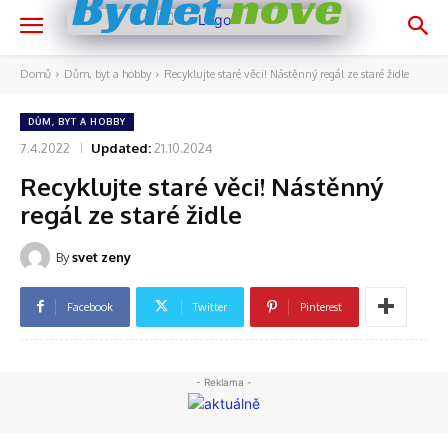
nově
Bydlet
Domů
Dům, byt a hobby
Recyklujte staré věci! Nástěnný regál ze staré židle
DŮM, BYT A HOBBY
7.4.2022
Updated:
21.10.2024
Recyklujte staré věci! Nástěnný
regál ze staré židle
By
svet zeny
Facebook
Twitter
Pinterest
- Reklama -