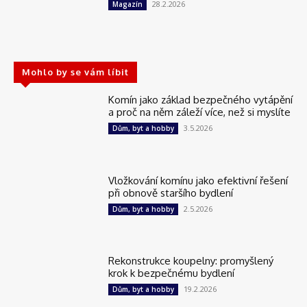
28.2.2026
Magazín
Mohlo by se vám líbit
Komín jako základ bezpečného vytápění
a proč na něm záleží více, než si myslíte
3.5.2026
Dům, byt a hobby
Vložkování komínu jako efektivní řešení
při obnově staršího bydlení
2.5.2026
Dům, byt a hobby
Rekonstrukce koupelny: promyšlený
krok k bezpečnému bydlení
19.2.2026
Dům, byt a hobby