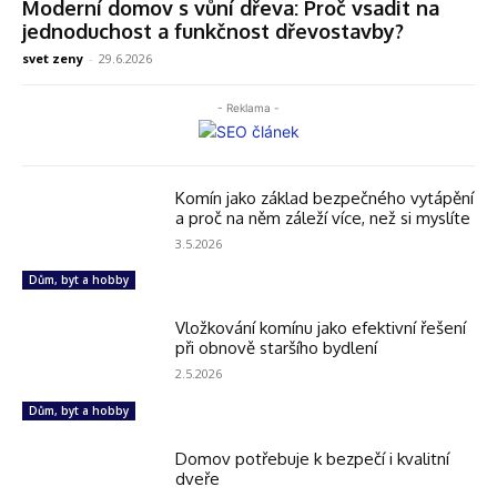
Moderní domov s vůní dřeva: Proč vsadit na
jednoduchost a funkčnost dřevostavby?
svet zeny
-
29.6.2026
- Reklama -
Komín jako základ bezpečného vytápění
a proč na něm záleží více, než si myslíte
3.5.2026
Dům, byt a hobby
Vložkování komínu jako efektivní řešení
při obnově staršího bydlení
2.5.2026
Dům, byt a hobby
Domov potřebuje k bezpečí i kvalitní
dveře