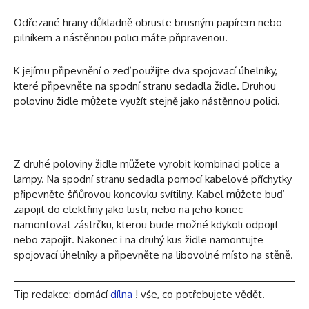
Odřezané hrany důkladně obruste brusným papírem nebo
pilníkem a nástěnnou polici máte připravenou.
K jejímu připevnění o zeď použijte dva spojovací úhelníky,
které připevněte na spodní stranu sedadla židle. Druhou
polovinu židle můžete využít stejně jako nástěnnou polici.
Z druhé poloviny židle můžete vyrobit kombinaci police a
lampy. Na spodní stranu sedadla pomocí kabelové příchytky
připevněte šňůrovou koncovku svítilny. Kabel můžete buď
zapojit do elektřiny jako lustr, nebo na jeho konec
namontovat zástrčku, kterou bude možné kdykoli odpojit
nebo zapojit. Nakonec i na druhý kus židle namontujte
spojovací úhelníky a připevněte na libovolné místo na stěně.
Tip redakce: domácí
dílna
! vše, co potřebujete vědět.