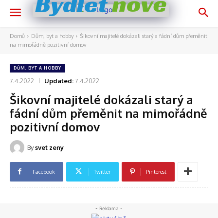
nově
Bydlet
Domů
Dům, byt a hobby
Šikovní majitelé dokázali starý a fádní dům přeměnit
na mimořádně pozitivní domov
DŮM, BYT A HOBBY
7.4.2022
Updated:
7.4.2022
Šikovní majitelé dokázali starý a
fádní dům přeměnit na mimořádně
pozitivní domov
By
svet zeny
Facebook
Twitter
Pinterest
- Reklama -