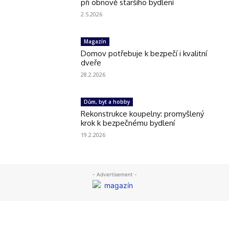
při obnově staršího bydlení
2.5.2026
Magazín
Domov potřebuje k bezpečí i kvalitní
dveře
28.2.2026
Dům, byt a hobby
Rekonstrukce koupelny: promyšlený
krok k bezpečnému bydlení
19.2.2026
- Advertisement -