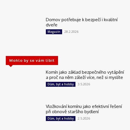
Domov potřebuje k bezpečí i kvalitní
dveře
28.2.2026
Magazín
Mohlo by se vám líbit
Komín jako základ bezpečného vytápění
a proč na něm záleží více, než si myslíte
3.5.2026
Dům, byt a hobby
Vložkování komínu jako efektivní řešení
při obnově staršího bydlení
2.5.2026
Dům, byt a hobby