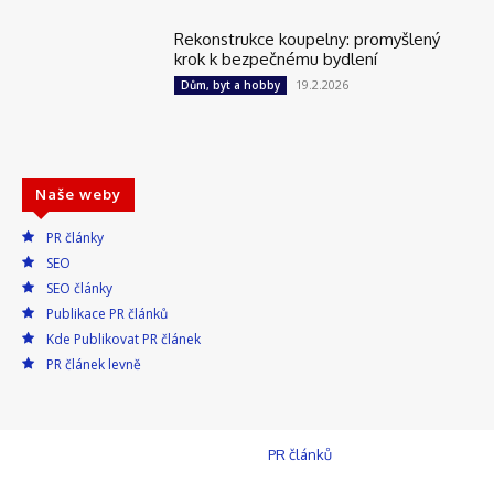
Rekonstrukce koupelny: promyšlený
krok k bezpečnému bydlení
19.2.2026
Dům, byt a hobby
Naše weby
PR články
SEO
SEO články
Publikace PR článků
Kde Publikovat PR článek
PR článek levně
© Press-Media.cz, Praha 4, Publikace
PR článků
a inzerci na webu
zajišťuje Redakce: info@press-media.cz