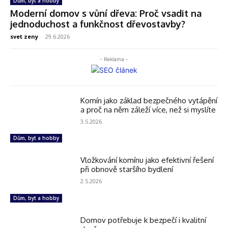
Dům, byt a hobby
Moderní domov s vůní dřeva: Proč vsadit na
jednoduchost a funkčnost dřevostavby?
svet zeny
-
29.6.2026
- Reklama -
Komín jako základ bezpečného vytápění
a proč na něm záleží více, než si myslíte
3.5.2026
Dům, byt a hobby
Vložkování komínu jako efektivní řešení
při obnově staršího bydlení
2.5.2026
Dům, byt a hobby
Domov potřebuje k bezpečí i kvalitní