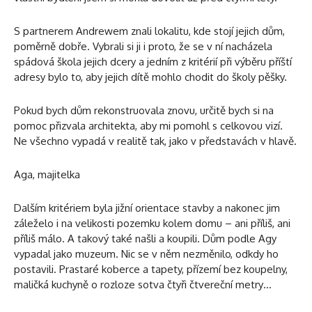
S partnerem Andrewem znali lokalitu, kde stojí jejich dům,
poměrně dobře. Vybrali si ji i proto, že se v ní nacházela
spádová škola jejich dcery a jedním z kritérií při výběru příští
adresy bylo to, aby jejich dítě mohlo chodit do školy pěšky.
Pokud bych dům rekonstruovala znovu, určitě bych si na
pomoc přizvala architekta, aby mi pomohl s celkovou vizí.
Ne všechno vypadá v realitě tak, jako v představách v hlavě.
Aga, majitelka
Dalším kritériem byla jižní orientace stavby a nakonec jim
záleželo i na velikosti pozemku kolem domu – ani příliš, ani
příliš málo. A takový také našli a koupili. Dům podle Agy
vypadal jako muzeum. Nic se v něm nezměnilo, odkdy ho
postavili. Prastaré koberce a tapety, přízemí bez koupelny,
maličká kuchyně o rozloze sotva čtyři čtvereční metry…