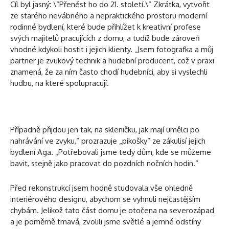
Cíl byl jasný: \“Přenést ho do 21. století.\“ Zkrátka, vytvořit
ze starého nevábného a nepraktického prostoru moderní
rodinné bydlení, které bude přihlížet k kreativní profese
svých majitelů pracujících z domu, a tudíž bude zároveň
vhodné kdykoli hostit i jejich klienty. „Jsem fotografka a můj
partner je zvukový technik a hudební producent, což v praxi
znamená, že za ním často chodí hudebníci, aby si vyslechli
hudbu, na které spolupracují.
Případně přijdou jen tak, na skleničku, jak mají umělci po
nahrávání ve zvyku,“ prozrazuje „pikošky“ ze zákulisí jejich
bydlení Aga. „Potřebovali jsme tedy dům, kde se můžeme
bavit, stejně jako pracovat do pozdních nočních hodin.“
Před rekonstrukcí jsem hodně studovala vše ohledně
interiérového designu, abychom se vyhnuli nejčastějším
chybám. Jelikož tato část domu je otočena na severozápad
a je poměrně tmavá, zvolili jsme světlé a jemné odstíny