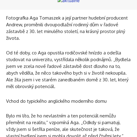
Fotografka Aga Tomaszek a její partner hudební producent
Andrew, proměnili dvoupodlažní rodinný dům v řadové
zástavbě z 30. let minulého století, na krásný prostor plný
života.
Od té doby, co Aga opustila rodičovské hnízdo a odešla
studovat na univerzitu, vystřídala několik podnájmů. „Bydlela
jsem ve zcela nové řadové zástavbě dost dlouho na to,
abych věděla, že něco takového bych si v životě nekoupila.
Ale žila jsem i ve starém zanedbaném domě z 30. let, který
měl obrovský potenciál.
Vchod do typického anglického moderního domu
Bylo mi líto, že ho nevlastním a ten potenciál nemůžu
přeměnit na realitu,“ vzpomíná Aga. „Odkdy si pamatuji,
vždy jsem si šetřila peníze, ale skutečnost je taková, že
vlastní bydlení jsem si mohla dovolit až před čtyřmi lety.“