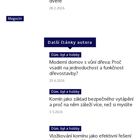
dveře
28.2.2026
Magazín
Další články autora
Dům, byt a hobby
Moderní domov s vůní dřeva: Proč
vsadit na jednoduchost a funkčnost
dřevostavby?
29.6.2026
Dům, byt a hobby
Komín jako základ bezpečného vytápění
a proč na něm záleží více, než si myslíte
3.5.2026
Dům, byt a hobby
Vložkování komínu jako efektivní řešení