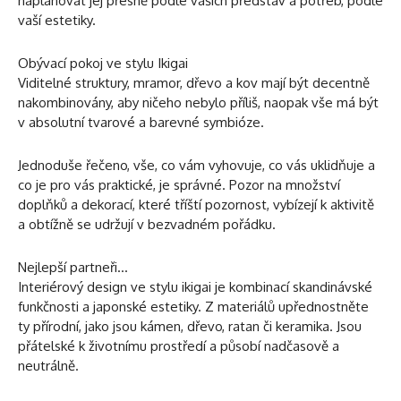
naplánovat jej přesně podle vašich představ a potřeb, podle
vaší estetiky.
Obývací pokoj ve stylu Ikigai
Viditelné struktury, mramor, dřevo a kov mají být decentně
nakombinovány, aby ničeho nebylo příliš, naopak vše má být
v absolutní tvarové a barevné symbióze.
Jednoduše řečeno, vše, co vám vyhovuje, co vás uklidňuje a
co je pro vás praktické, je správné. Pozor na množství
doplňků a dekorací, které tříští pozornost, vybízejí k aktivitě
a obtížně se udržují v bezvadném pořádku.
Nejlepší partneři…
Interiérový design ve stylu ikigai je kombinací skandinávské
funkčnosti a japonské estetiky. Z materiálů upřednostněte
ty přírodní, jako jsou kámen, dřevo, ratan či keramika. Jsou
přátelské k životnímu prostředí a působí nadčasově a
neutrálně.