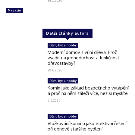
28.2.2026
Magazín
Další články autora
Dům, byt a hobby
Moderní domov s vůní dřeva: Proč
vsadit na jednoduchost a funkčnost
dřevostavby?
29.6.2026
Dům, byt a hobby
Komín jako základ bezpečného vytápění
a proč na něm záleží více, než si myslíte
3.5.2026
Dům, byt a hobby
Vložkování komínu jako efektivní řešení
při obnově staršího bydlení