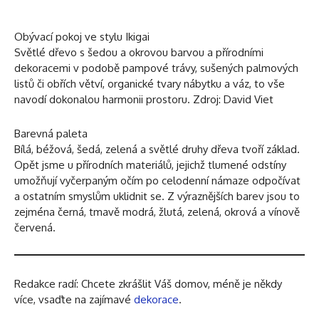
Obývací pokoj ve stylu Ikigai
Světlé dřevo s šedou a okrovou barvou a přírodními
dekoracemi v podobě pampové trávy, sušených palmových
listů či obřích větví, organické tvary nábytku a váz, to vše
navodí dokonalou harmonii prostoru. Zdroj: David Viet
Barevná paleta
Bílá, béžová, šedá, zelená a světlé druhy dřeva tvoří základ.
Opět jsme u přírodních materiálů, jejichž tlumené odstíny
umožňují vyčerpaným očím po celodenní námaze odpočívat
a ostatním smyslům uklidnit se. Z výraznějších barev jsou to
zejména černá, tmavě modrá, žlutá, zelená, okrová a vínově
červená.
Redakce radí: Chcete zkrášlit Váš domov, méně je někdy
více, vsaďte na zajímavé
dekorace
.