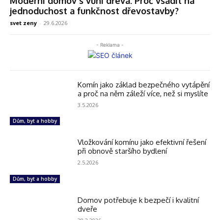
Moderní domov s vůní dřeva: Proč vsadit na
jednoduchost a funkčnost dřevostavby?
svet zeny
-
29.6.2026
- Reklama -
Komín jako základ bezpečného vytápění
a proč na něm záleží více, než si myslíte
3.5.2026
Dům, byt a hobby
Vložkování komínu jako efektivní řešení
při obnově staršího bydlení
2.5.2026
Dům, byt a hobby
Domov potřebuje k bezpečí i kvalitní
dveře