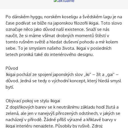
Po dánském hyggu, norském koseligu a švédském lagu je na
čase podívat se blíže na japonskou filozofii ikigai. Toto slovo
označuje něco jako důvod naší existence. Snaží se nás
naučit, že si máme všímat drobných momentů štěstí v
tomto rušném světě a hledat duševní pohodu a mír kolem
sebe. To je smyslem našeho života. Ikigai v posledních
letech proniká také do interiérového designu.
Původ
Ikigai pochází ze spojení japonských slov „iki“ – žít a „gai“ –
důvod. Jedná se tedy o východní koncept, který hledá smysl
bytí.
Obývací pokoj ve stylu Ikigai
Z doplňkových barev se k neutrálnímu základu hodí žlutá a
zelená, ale jen v nanejvýš přirozených odstínech, v jakých se
nacházejí v přírodě. Žádné příliš výrazné a křiklavé barvy v
ikigai interiéru nenajdete. Působily by rušivě. Zdroj: