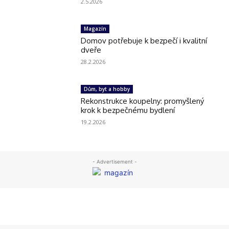
2.5.2026
Magazín
Domov potřebuje k bezpečí i kvalitní
dveře
28.2.2026
Dům, byt a hobby
Rekonstrukce koupelny: promyšlený
krok k bezpečnému bydlení
19.2.2026
- Advertisement -