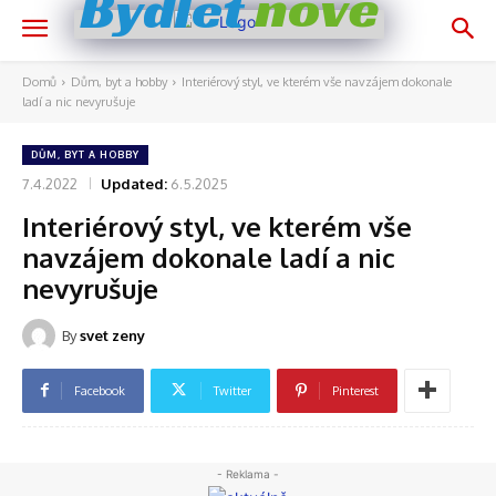
nově
Bydlet
Domů
Dům, byt a hobby
Interiérový styl, ve kterém vše navzájem dokonale
ladí a nic nevyrušuje
DŮM, BYT A HOBBY
7.4.2022
Updated:
6.5.2025
Interiérový styl, ve kterém vše
navzájem dokonale ladí a nic
nevyrušuje
By
svet zeny
Facebook
Twitter
Pinterest
- Reklama -