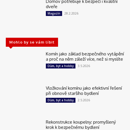
Domov potřebuje k bezpečí i kvalitní
dveře
28.2.2026
Magazín
Mohlo by se vám líbit
Komín jako základ bezpečného vytápění
a proč na něm záleží více, než si myslíte
3.5.2026
Dům, byt a hobby
Vložkování komínu jako efektivní řešení
při obnově staršího bydlení
2.5.2026
Dům, byt a hobby
Rekonstrukce koupelny: promyšlený
krok k bezpečnému bydlení