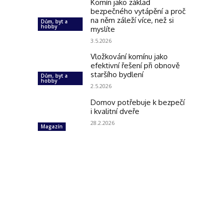
Komín jako základ
bezpečného vytápění a proč
na něm záleží více, než si
Dům, byt a
hobby
myslíte
3.5.2026
Vložkování komínu jako
efektivní řešení při obnově
staršího bydlení
Dům, byt a
hobby
2.5.2026
Domov potřebuje k bezpečí
i kvalitní dveře
28.2.2026
Magazín