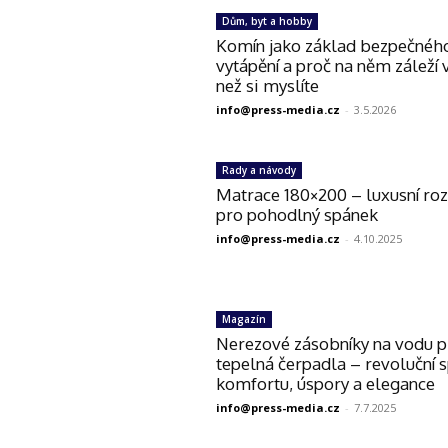
Dům, byt a hobby
Komín jako základ bezpečnéh
vytápění a proč na něm záleží v
než si myslíte
info@press-media.cz
-
3.5.2026
Rady a návody
Matrace 180×200 – luxusní ro
pro pohodlný spánek
info@press-media.cz
-
4.10.2025
Magazín
Nerezové zásobníky na vodu p
tepelná čerpadla – revoluční s
komfortu, úspory a elegance
info@press-media.cz
-
7.7.2025