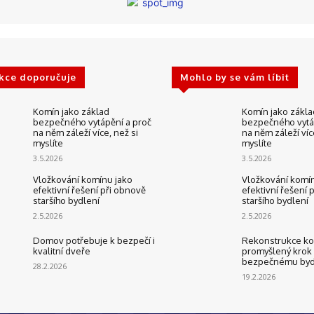
kce doporučuje
Mohlo by se vám líbit
Komín jako základ
Komín jako zákla
bezpečného vytápění a proč
bezpečného vytá
na něm záleží více, než si
na něm záleží víc
myslíte
myslíte
3.5.2026
3.5.2026
Vložkování komínu jako
Vložkování komín
efektivní řešení při obnově
efektivní řešení 
staršího bydlení
staršího bydlení
2.5.2026
2.5.2026
Domov potřebuje k bezpečí i
Rekonstrukce ko
kvalitní dveře
promyšlený krok
bezpečnému byd
28.2.2026
19.2.2026