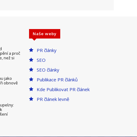
Naše weby
d
PR články
pění a proč
e, než si
SEO
SEO články
u jako
Publikace PR článků
při obnově
Kde Publikovat PR článek
PR článek levně
upelny:
 k
lení