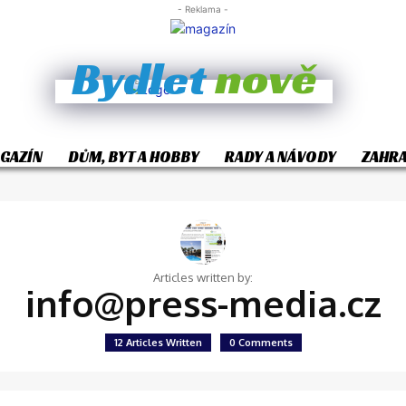
- Reklama -
nově
Bydlet
GAZÍN
DŮM, BYT A HOBBY
RADY A NÁVODY
ZAHR
Articles written by:
info@press-media.cz
12 Articles Written
0 Comments