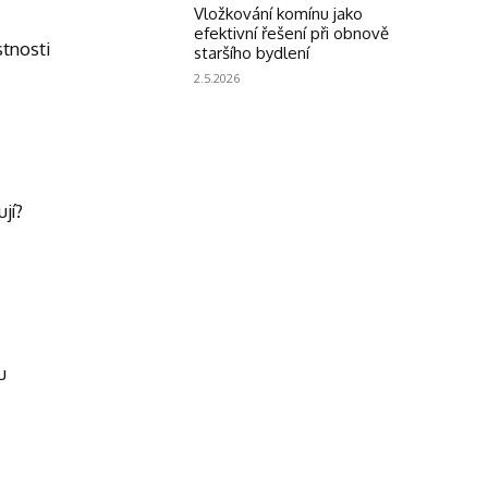
Vložkování komínu jako
efektivní řešení při obnově
stnosti
staršího bydlení
2.5.2026
jí?
u