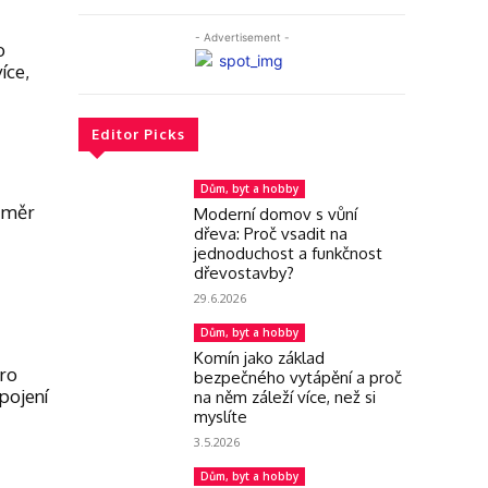
- Advertisement -
o
íce,
Editor Picks
Dům, byt a hobby
změr
Moderní domov s vůní
dřeva: Proč vsadit na
jednoduchost a funkčnost
dřevostavby?
29.6.2026
Dům, byt a hobby
Komín jako základ
ro
bezpečného vytápění a proč
pojení
na něm záleží více, než si
myslíte
3.5.2026
Dům, byt a hobby