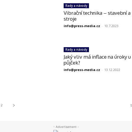
Rady a návody
Vibrační technika – stavební a
stroje
info@press-media.cz
-
10.7.2023
Rady a návody
Jaký vliv má inflace na úroky u
půjček?
info@press-media.cz
-
13.12.2022
2
S
- Advertisement -