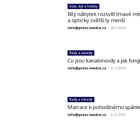
Dům, byt a hobby
Bílý nábytek rozsvítí tmavé mí
a opticky zvětší ty menší
info@press-media.cz
-
28.6.2024
Rady a návody
Co jsou kanabinoidy a jak fungu
info@press-media.cz
-
31.3.2024
Rady a návody
Matrace k pohodlnému spánk
info@press-media.cz
-
6.12.2023