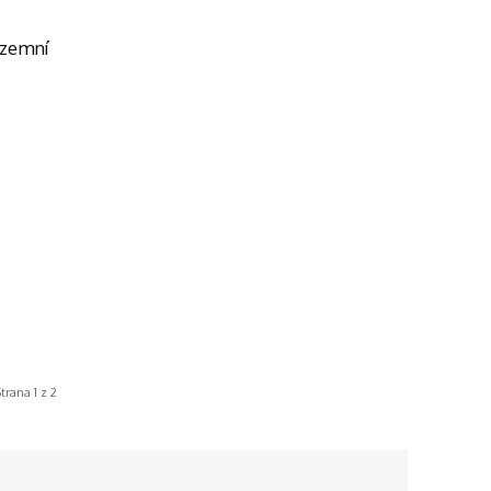
 zemní
trana 1 z 2