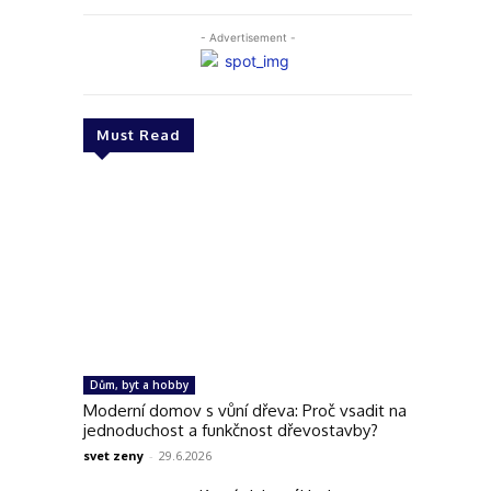
- Advertisement -
Must Read
Dům, byt a hobby
Moderní domov s vůní dřeva: Proč vsadit na
jednoduchost a funkčnost dřevostavby?
svet zeny
-
29.6.2026