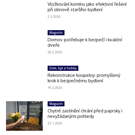
Vložkování komínu jako efektivní řešení
při obnově staršího bydlení
2.5.2026
Magazín
Domov potřebuje k bezpečí i kvalitní
dveře
28.2.2026
Dům, byt a hobby
Rekonstrukce koupelny: promyšlený
krok k bezpečnému bydlení
19.2.2026
Magazín
Chytré zastínění chrání před paprsky i
nevyžádanými pohledy
23.1.2026