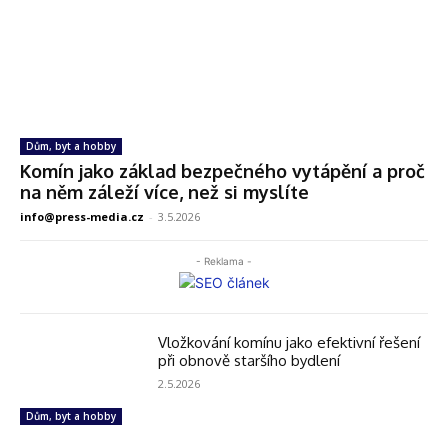
Dům, byt a hobby
Komín jako základ bezpečného vytápění a proč
na něm záleží více, než si myslíte
info@press-media.cz
-
3.5.2026
- Reklama -
Vložkování komínu jako efektivní řešení
při obnově staršího bydlení
2.5.2026
Dům, byt a hobby