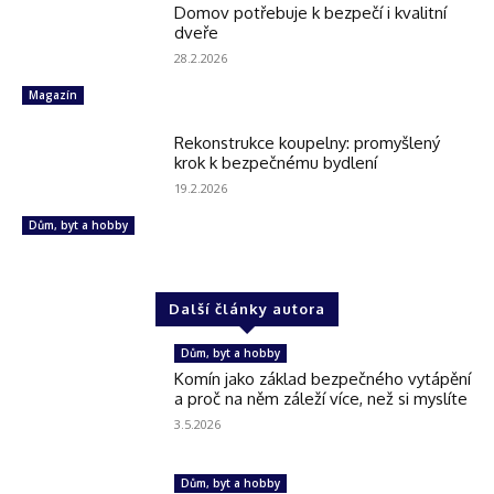
Domov potřebuje k bezpečí i kvalitní
dveře
28.2.2026
Magazín
Rekonstrukce koupelny: promyšlený
krok k bezpečnému bydlení
19.2.2026
Dům, byt a hobby
Další články autora
Dům, byt a hobby
Komín jako základ bezpečného vytápění
a proč na něm záleží více, než si myslíte
3.5.2026
Dům, byt a hobby