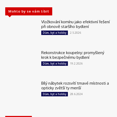
Mohlo by se vám líbit
Vložkování komínu jako efektivní řešení
při obnově staršího bydlení
2.5.2026
Dům, byt a hobby
Rekonstrukce koupelny: promyšlený
krok k bezpečnému bydlení
19.2.2026
Dům, byt a hobby
Bílý nábytek rozsvítí tmavé místnosti a
opticky zvětší ty menší
28.6.2024
Dům, byt a hobby