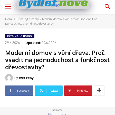
nově
Bydlet
Domů
Dům, byt a hobby
Moderní domov s vůní dřeva: Proč vsadit na
jednoduchost a funkčnost dřevostavby?
DŮM, BYT A HOBBY
29.6.2026
Updated:
29.6.2026
Moderní domov s vůní dřeva: Proč
vsadit na jednoduchost a funkčnost
dřevostavby?
By
svet zeny
Facebook
Twitter
Pinterest
- Reklama -