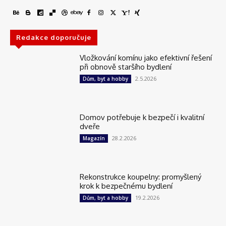
Redakce doporučuje
Vložkování komínu jako efektivní řešení
při obnově staršího bydlení
2.5.2026
Dům, byt a hobby
Domov potřebuje k bezpečí i kvalitní
dveře
28.2.2026
Magazín
Rekonstrukce koupelny: promyšlený
krok k bezpečnému bydlení
19.2.2026
Dům, byt a hobby