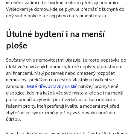
interiéru, zatímco technickou realizaci přebírají odborníci.
Výsledkem je domov, kde se plynule přechází z kuchyně do
obývacího pokoje a z něj přímo na zahradní terasu.
Útulné bydlení i na menší
ploše
Současný trh s nemovitostmi ukazuje, že roste poptávka po
efektivně navržených domech, které neplýtvají prostorem
ani financemi. Malý pozemek nebo omezený rozpočet
nemusí být překážkou na cestě k vlastnímu bydlení se
zahradou.
Malé dřevostavby na klíč
nabízejí promyšlené
dispozice, kde má každá věc své místo a kde se i na menší
ploše podařilo vytvořit pocit vzdušnosti. Jsou ideálním
řešením pro ty, kteří preferují kvalitu a moderní styl před
zbytečně velkými rozměry, jež by vyžadovaly náročnou
údržbu.
Investice do domu je investicí do kvality života. Volba dřeva