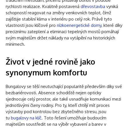
tradičním metodám, přičemž přidávají bonus v podobě
rychlosti realizace. Kvalitně postavená
dřevostavba
vyniká
schopností reagovat na změny venkovních teplot, čímž
zajišťuje stabilní klima v interiéru po celý rok. Právě tyto
vlastnosti jsou klíčové pro
nízkoenergetické domy
, které díky
preciznímu zateplení a eliminaci tepelných mostů pomáhají
svým majitelům držet náklady na vytápění na historických
minimech.
Život v jedné rovině jako
synonymum komfortu
Bungalovy se těší neutuchající popularitě především díky své
bezbariérovosti. Absence schodiště nejen opticky
sjednocuje celý prostor, ale také usnadňuje komunikaci mezi
jednotlivými členy rodiny. Pro ty, kteří chtějí mít proces
výstavby pod kontrolou bez zbytečného stresu, jsou
tu
bugalovy na klíč
. Toto řešení umožňuje budoucím
majitelům soustředit se na výběr vybavení a barev v