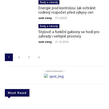
Rady a návody
Energie pod kontrolou: Jak ochránit
rodinný rozpočet před výkyvy cen
svet zeny
-
31.5.2025
Rady a návody
Stylové a funkční gabiony se hodí pro
zahrady i veřejné prostory
svet zeny
-
31.10.2024
1
2
3
- Advertisement -
Must Read