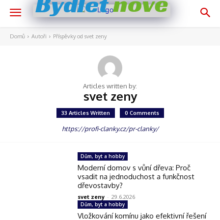
nově
Bydlet
Domů
Autoři
Příspěvky od svet zeny
Articles written by:
svet zeny
33 Articles Written
0 Comments
https://profi-clanky.cz/pr-clanky/
Dům, byt a hobby
Moderní domov s vůní dřeva: Proč
vsadit na jednoduchost a funkčnost
dřevostavby?
svet zeny
-
29.6.2026
Dům, byt a hobby
Vložkování komínu jako efektivní řešení