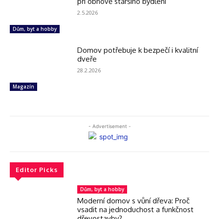
při obnově staršího bydlení
2.5.2026
Dům, byt a hobby
Domov potřebuje k bezpečí i kvalitní
dveře
28.2.2026
Magazín
- Advertisement -
Editor Picks
Dům, byt a hobby
Moderní domov s vůní dřeva: Proč
vsadit na jednoduchost a funkčnost
dřevostavby?