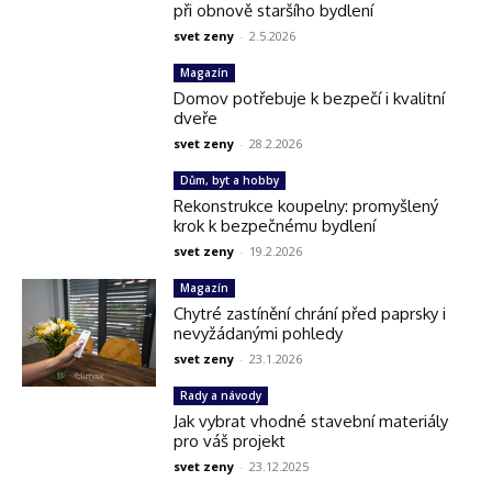
při obnově staršího bydlení
svet zeny
-
2.5.2026
Magazín
Domov potřebuje k bezpečí i kvalitní
dveře
svet zeny
-
28.2.2026
Dům, byt a hobby
Rekonstrukce koupelny: promyšlený
krok k bezpečnému bydlení
svet zeny
-
19.2.2026
Magazín
Chytré zastínění chrání před paprsky i
nevyžádanými pohledy
svet zeny
-
23.1.2026
Rady a návody
Jak vybrat vhodné stavební materiály
pro váš projekt
svet zeny
-
23.12.2025