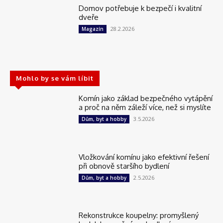
Domov potřebuje k bezpečí i kvalitní
dveře
28.2.2026
Magazín
Mohlo by se vám líbit
Komín jako základ bezpečného vytápění
a proč na něm záleží více, než si myslíte
3.5.2026
Dům, byt a hobby
Vložkování komínu jako efektivní řešení
při obnově staršího bydlení
2.5.2026
Dům, byt a hobby
Rekonstrukce koupelny: promyšlený