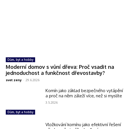
Dům, byt a hobby
Moderní domov s vůní dřeva: Proč vsadit na
jednoduchost a funkčnost dřevostavby?
svet zeny
-
29.6.2026
Komín jako základ bezpečného vytápění
a proč na něm záleží více, než si myslíte
3.5.2026
Dům, byt a hobby
Vložkování komínu jako efektivní řešení