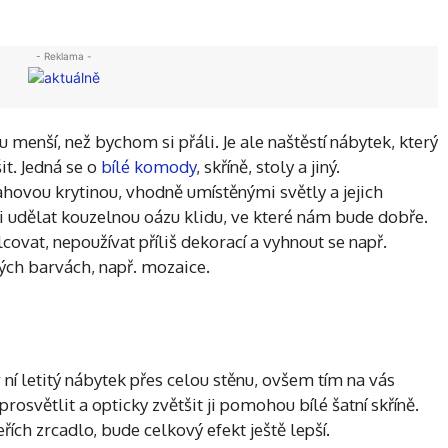
- Reklama -
ou menší, než bychom si přáli. Je ale naštěstí nábytek, který
t. Jedná se o
bílé komody
, skříně, stoly a jiný.
hovou krytinou, vhodně umístěnými světly a jejich
ti udělat kouzelnou oázu klidu, ve které nám bude dobře.
vat, nepoužívat příliš dekorací a vyhnout se např.
ých barvách, např. mozaice.
 ní letitý nábytek přes celou stěnu, ovšem tím na vás
rosvětlit a opticky zvětšit ji pomohou bílé šatní skříně.
řích zrcadlo, bude celkový efekt ještě lepší.