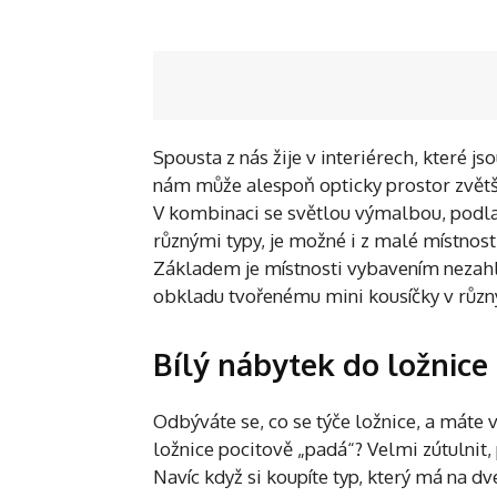
Spousta z nás žije v interiérech, které js
nám může alespoň opticky prostor zvětši
V kombinaci se světlou výmalbou, podla
různými typy, je možné i z malé místnos
Základem je místnosti vybavením nezahlco
obkladu tvořenému mini kousíčky v různ
Bílý nábytek do ložnice
Odbýváte se, co se týče ložnice, a máte v
ložnice pocitově „padá“? Velmi zútulnit, p
Navíc když si koupíte typ, který má na dve