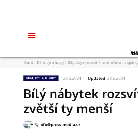
MA
Domů
Dům, byt a hobby
Bílý nábytek rozsvítí tmavé místnosti a optick
28.6.2024
Updated:
28.6.2024
DŮM, BYT A HOBBY
Bílý nábytek rozsví
zvětší ty menší
By
info@press-media.cz