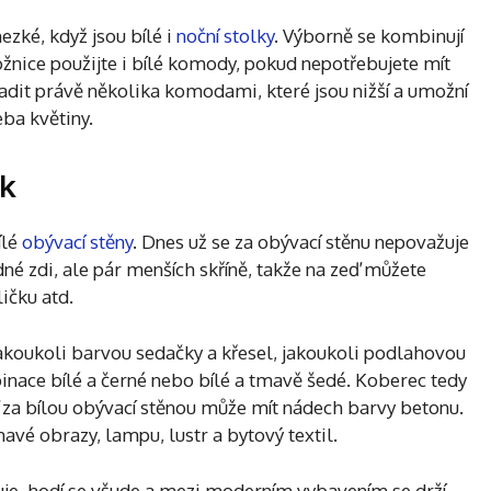
ezké, když jsou bílé i
noční stolky
. Výborně se kombinují
nice použijte i bílé komody, pokud nepotřebujete mít
hradit právě několika komodami, které jsou nižší a umožní
eba květiny.
ák
ílé
obývací stěny
. Dnes už se za obývací stěnu nepovažuje
né zdi, ale pár menších skříně, takže na zeď můžete
ličku atd.
akoukoli barvou sedačky a křesel, jakoukoli podlahovou
nace bílé a černé nebo bílé a tmavě šedé. Koberec tedy
ď za bílou obývací stěnou může mít nádech barvy betonu.
mavé obrazy, lampu, lustr a bytový textil.
uje, hodí se všude a mezi moderním vybavením se drží