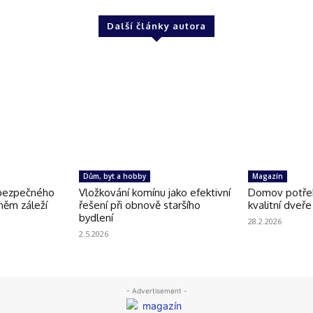
Další články autora
Dům, byt a hobby
Magazín
 bezpečného
Vložkování komínu jako efektivní
Domov potřeb
 něm záleží
řešení při obnově staršího
kvalitní dveře
bydlení
28.2.2026
2.5.2026
- Advertisement -