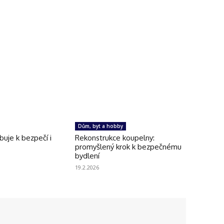
Dům, byt a hobby
uje k bezpečí i
Rekonstrukce koupelny:
promyšlený krok k bezpečnému
bydlení
19.2.2026