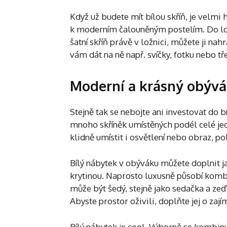
Když už budete mít bílou skříň, je velmi h
k moderním čalouněným postelím. Do lož
šatní skříň právě v ložnici, můžete ji na
vám dát na ně např. svíčky, fotku nebo tř
Moderní a krásný obýv
Stejně tak se nebojte ani investovat do b
mnoho skříněk umístěných podél celé jed
klidně umístit i osvětlení nebo obraz, po
Bílý nábytek v obýváku můžete doplnit j
krytinou. Naprosto luxusně působí kombi
může být šedý, stejně jako sedačka a ze
Abyste prostor oživili, doplňte jej o zají
Bílý nábytek je cool. Výborně se kombin