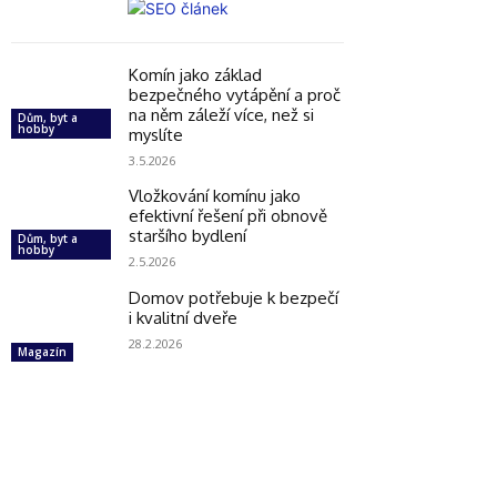
Komín jako základ
bezpečného vytápění a proč
na něm záleží více, než si
Dům, byt a
hobby
myslíte
3.5.2026
Vložkování komínu jako
efektivní řešení při obnově
staršího bydlení
Dům, byt a
hobby
2.5.2026
Domov potřebuje k bezpečí
i kvalitní dveře
28.2.2026
Magazín