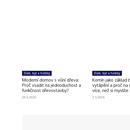
Dům, byt a hobby
Dům, byt a hobby
Moderní domov s vůní dřeva:
Komín jako základ
Proč vsadit na jednoduchost a
vytápění a proč na
funkčnost dřevostavby?
více, než si myslíte
29.6.2026
3.5.2026