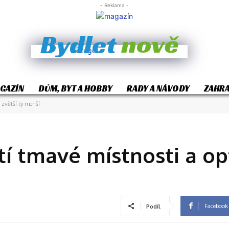
- Reklama -
nově
Bydlet
GAZÍN
DŮM, BYT A HOBBY
RADY A NÁVODY
ZAHR
y zvětší ty menší
tí tmavé místnosti a op
Facebook
Podíl