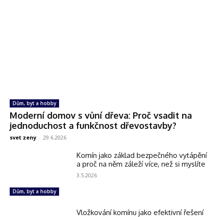
Dům, byt a hobby
Moderní domov s vůní dřeva: Proč vsadit na
jednoduchost a funkčnost dřevostavby?
svet zeny
-
29.6.2026
Komín jako základ bezpečného vytápění
a proč na něm záleží více, než si myslíte
3.5.2026
Dům, byt a hobby
Vložkování komínu jako efektivní řešení