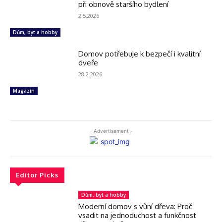
při obnově staršího bydlení
2.5.2026
Dům, byt a hobby
Domov potřebuje k bezpečí i kvalitní
dveře
28.2.2026
Magazín
- Advertisement -
Editor Picks
Dům, byt a hobby
Moderní domov s vůní dřeva: Proč
vsadit na jednoduchost a funkčnost