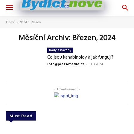
nově
Bydlet
Domů
2024
Březen
Měsíční Archiv: Březen, 2024
Rady a návody
Co jsou kanabinoidy a jak fungují?
info@press-media.cz
-
31.3.2024
- Advertisement -
Must Read