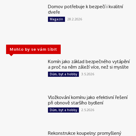
Domov potřebuje k bezpečí i kvalitní
dveře
28.2.2026
Magazín
Mohlo by se vám líbit
Komín jako základ bezpečného vytápění
a proč na něm záleží více, než si myslíte
3.5.2026
Dům, byt a hobby
Vložkování komínu jako efektivní řešení
při obnově staršího bydlení
2.5.2026
Dům, byt a hobby
Rekonstrukce koupelny: promyšlený