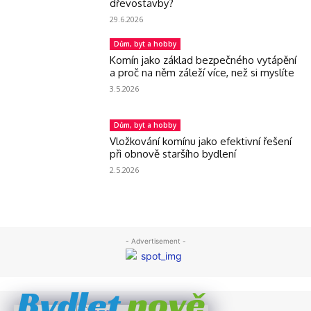
dřevostavby?
29.6.2026
Dům, byt a hobby
Komín jako základ bezpečného vytápění
a proč na něm záleží více, než si myslíte
3.5.2026
Dům, byt a hobby
Vložkování komínu jako efektivní řešení
při obnově staršího bydlení
2.5.2026
- Advertisement -
nově
Bydlet