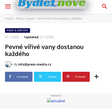
nově
Bydlet
Domů
Rady a návody
Pevné vířivé vany dostanou každého
RADY A NÁVODY
27.7.2022
Updated:
27.7.2022
Pevné vířivé vany dostanou
každého
By
info@press-media.cz
Facebook
Twitter
Pinterest
- Reklama -