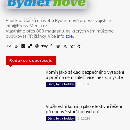
nově
Bydlet
Publikaci článků na webu Bydlet nově pro Vás zajišťuje
info@Press-Media.cz
Vlastníme přes 800 magazínů, na kterých vám můžeme
publikovat PR články. Více info
zde
.
Redakce doporučuje
Komín jako základ bezpečného vytápění
a proč na něm záleží více, než si myslíte
3.5.2026
Dům, byt a hobby
Vložkování komínu jako efektivní řešení
při obnově staršího bydlení
2.5.2026
Dům, byt a hobby