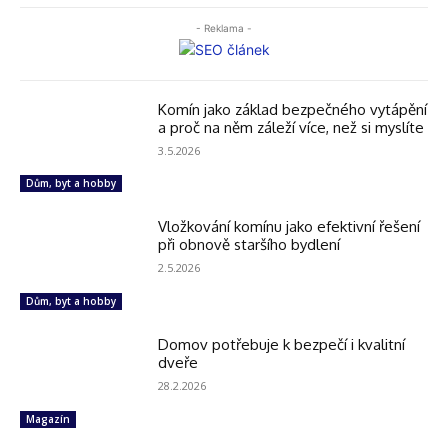
- Reklama -
Komín jako základ bezpečného vytápění
a proč na něm záleží více, než si myslíte
3.5.2026
Dům, byt a hobby
Vložkování komínu jako efektivní řešení
při obnově staršího bydlení
2.5.2026
Dům, byt a hobby
Domov potřebuje k bezpečí i kvalitní
dveře
28.2.2026
Magazín