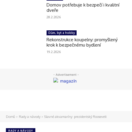
Domov potřebuje k bezpečí i kvalitní
dveře
28.2.2026
Dům, byt a hobby
Rekonstrukce koupelny: promyšlený
krok k bezpečnému bydlení
19.2.2026
- Advertisement -