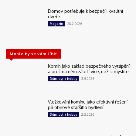
Domov potřebuje k bezpečí i kvalitní
dveře
28.2.2026
Magazín
Mohlo by se vám líbit
Komín jako základ bezpečného vytápění
a proč na něm záleží více, než si myslíte
3.5.2026
Dům, byt a hobby
Vložkování komínu jako efektivní řešení
při obnově staršího bydlení
2.5.2026
Dům, byt a hobby