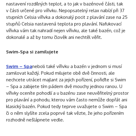
nastavení rozdílných teplot, a to jak v bazénové části, tak
v části určené pro vířivku. Nepopsatelný relax nabízí při 37
stupních Celsia vířivka a dokonalý pocit z plavání zase na 25
stupňů Celsia nastavená teplota pro plavání. Nafukovací
vířivka vám tak nahradí nejen vířivku, ale také bazén, což je
dokonalé a až by tomu člověk ani nechtěl věřit.
Swim-Spa si zamilujete
Swim – Spa
neboli také vířivku a bazén v jednom si musí
zamilovat každý. Pokud milujete obě dvě činnosti, ale
nechcete utrácet majlant za jejich pořízení, pořiďte si Swim
– Spa a zabijete tím pádem dvě mouchy jednou ranou. U
vířivky oceníte pohodlí a u bazénu zase neuvěřitelný prostor
pro plavání a pohodu, kterou vám často nemůže dopřát ani
klasický bazén. Pokud tedy teprve uvažujete o Swim – Spa
či o něm slyšíte zcela poprvé tak vězte, že jeho pořízením
rozhodně nešlápnete vedle.