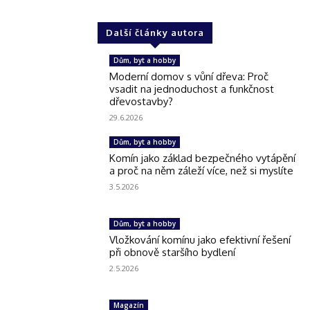
Další články autora
Dům, byt a hobby
Moderní domov s vůní dřeva: Proč
vsadit na jednoduchost a funkčnost
dřevostavby?
29.6.2026
Dům, byt a hobby
Komín jako základ bezpečného vytápění
a proč na něm záleží více, než si myslíte
3.5.2026
Dům, byt a hobby
Vložkování komínu jako efektivní řešení
při obnově staršího bydlení
2.5.2026
Magazín