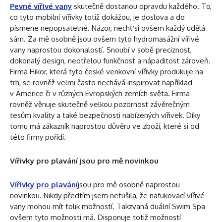
Pevné vířivé vany
skutečně dostanou opravdu každého. To,
co tyto mobilní vířivky totiž dokážou, je doslova a do
písmene nepopsatelné. Názor, nechť si ovšem každý udělá
sám. Za mě osobně jsou ovšem tyto hydromasážní vířivé
vany naprostou dokonalostí. Snoubí v sobě preciznost,
dokonalý design, neotřelou funkčnost a nápaditost zároveň.
Firma Hikor, která tyto české venkovní vířivky produkuje na
trh, se rovněž velmi často nechává inspirovat například
v Americe či v různých Evropských zemích světa. Firma
rovněž věnuje skutečně velkou pozornost závěrečným
tesům kvality a také bezpečnosti nabízených vířivek. Díky
tomu má zákazník naprostou důvěru ve zboží, které si od
této firmy pořídí.
Vířivky pro plavání jsou pro mě novinkou
Vířivky pro plavání
jsou pro mě osobně naprostou
novinkou. Nikdy předtím jsem netušila, že nafukovací vířivé
vany mohou mít tolik možností. Takzvaná duální Swim Spa
ovšem tyto možnosti má. Disponuje totiž možností