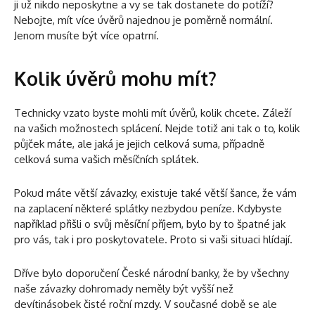
ji už nikdo neposkytne a vy se tak dostanete do potíží?
Nebojte, mít více úvěrů najednou je poměrně normální.
Jenom musíte být více opatrní.
Kolik úvěrů mohu mít?
Technicky vzato byste mohli mít úvěrů, kolik chcete. Záleží
na vašich možnostech splácení. Nejde totiž ani tak o to, kolik
půjček máte, ale jaká je jejich celková suma, případně
celková suma vašich měsíčních splátek.
Pokud máte větší závazky, existuje také větší šance, že vám
na zaplacení některé splátky nezbydou peníze. Kdybyste
například přišli o svůj měsíční příjem, bylo by to špatné jak
pro vás, tak i pro poskytovatele. Proto si vaši situaci hlídají.
Dříve bylo doporučení České národní banky, že by všechny
naše závazky dohromady neměly být vyšší než
devítinásobek čisté roční mzdy. V současné době se ale