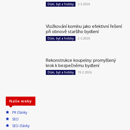
3.5.2026
Dům, byt a hobby
Vložkování komínu jako efektivní řešení
při obnově staršího bydlení
2.5.2026
Dům, byt a hobby
Rekonstrukce koupelny: promyšlený
krok k bezpečnému bydlení
19.2.2026
Dům, byt a hobby
Naše weby
PR články
SEO
SEO články