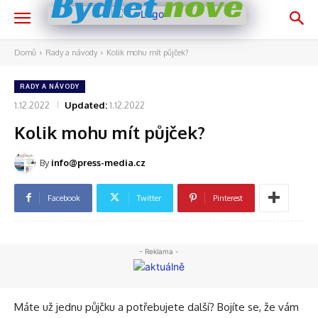
nově
Bydlet
Domů
Rady a návody
Kolik mohu mít půjček?
RADY A NÁVODY
1.12.2022
Updated:
1.12.2022
Kolik mohu mít půjček?
By
info@press-media.cz
Facebook
Twitter
Pinterest
- Reklama -
Máte už jednu půjčku a potřebujete další? Bojíte se, že vám