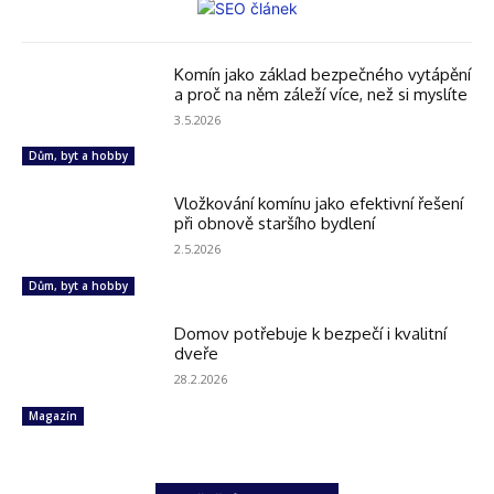
Komín jako základ bezpečného vytápění
a proč na něm záleží více, než si myslíte
3.5.2026
Dům, byt a hobby
Vložkování komínu jako efektivní řešení
při obnově staršího bydlení
2.5.2026
Dům, byt a hobby
Domov potřebuje k bezpečí i kvalitní
dveře
28.2.2026
Magazín