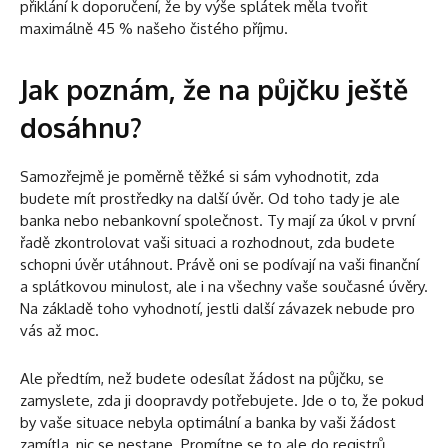
přiklání k doporučení, že by výše splátek měla tvořit
maximálně 45 % našeho čistého příjmu.
Jak poznám, že na půjčku ještě
dosáhnu?
Samozřejmě je poměrně těžké si sám vyhodnotit, zda
budete mít prostředky na další úvěr. Od toho tady je ale
banka nebo nebankovní společnost. Ty mají za úkol v první
řadě zkontrolovat vaši situaci a rozhodnout, zda budete
schopni úvěr utáhnout. Právě oni se podívají na vaši finanční
a splátkovou minulost, ale i na všechny vaše současné úvěry.
Na základě toho vyhodnotí, jestli další závazek nebude pro
vás až moc.
Ale předtím, než budete odesílat žádost na půjčku, se
zamyslete, zda ji doopravdy potřebujete. Jde o to, že pokud
by vaše situace nebyla optimální a banka by vaši žádost
zamítla, nic se nestane. Promítne se to ale do registrů