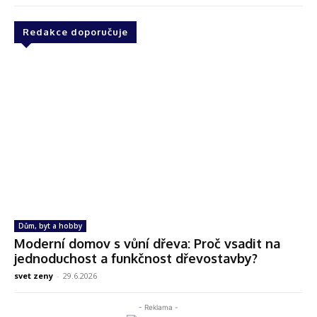
Redakce doporučuje
Dům, byt a hobby
Moderní domov s vůní dřeva: Proč vsadit na
jednoduchost a funkčnost dřevostavby?
svet zeny
-
29.6.2026
- Reklama -