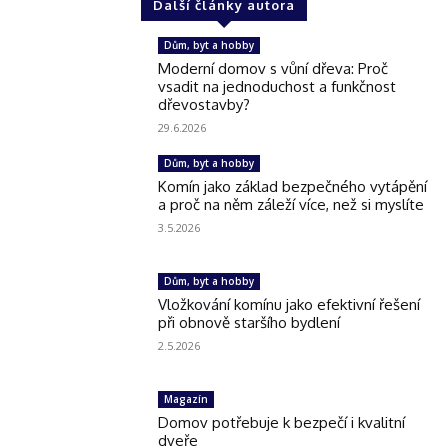
Další články autora
Dům, byt a hobby
Moderní domov s vůní dřeva: Proč
vsadit na jednoduchost a funkčnost
dřevostavby?
29.6.2026
Dům, byt a hobby
Komín jako základ bezpečného vytápění
a proč na něm záleží více, než si myslíte
3.5.2026
Dům, byt a hobby
Vložkování komínu jako efektivní řešení
při obnově staršího bydlení
2.5.2026
Magazín
Domov potřebuje k bezpečí i kvalitní
dveře