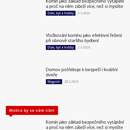
Komín jako základ bezpečného vytápění
a proč na něm záleží více, než si myslíte
3.5.2026
Dům, byt a hobby
Vložkování komínu jako efektivní řešení
při obnově staršího bydlení
2.5.2026
Dům, byt a hobby
Domov potřebuje k bezpečí i kvalitní
dveře
28.2.2026
Magazín
Mohlo by se vám líbit
Komín jako základ bezpečného vytápění
a proč na něm záleží více, než si myslíte