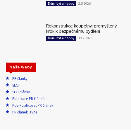
2.5.2026
Dům, byt a hobby
Rekonstrukce koupelny: promyšlený
krok k bezpečnému bydlení
19.2.2026
Dům, byt a hobby
Naše weby
PR články
SEO
SEO články
Publikace PR článků
Kde Publikovat PR článek
PR článek levně