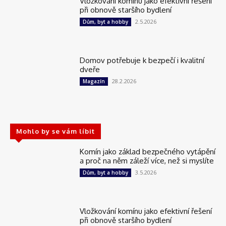
Vložkování komínu jako efektivní řešení
při obnově staršího bydlení
2.5.2026
Dům, byt a hobby
Domov potřebuje k bezpečí i kvalitní
dveře
28.2.2026
Magazín
Mohlo by se vám líbit
Komín jako základ bezpečného vytápění
a proč na něm záleží více, než si myslíte
3.5.2026
Dům, byt a hobby
Vložkování komínu jako efektivní řešení
při obnově staršího bydlení