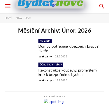
nově
Bydlet
Domů
2026
Únor
Měsíční Archiv: Únor, 2026
Magazín
Domov potřebuje k bezpečí i kvalitní
dveře
svet zeny
-
28.2.2026
Dům, byt a hobby
Rekonstrukce koupelny: promyšlený
krok k bezpečnému bydlení
svet zeny
-
19.2.2026
- Advertisement -