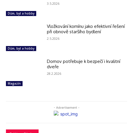
3.5.2026
Dům, byt a hobby
Vložkování komínu jako efektivní řešení
při obnově staršího bydlení
2.5.2026
Dům, byt a hobby
Domov potřebuje k bezpečí i kvalitní
dveře
28.2.2026
Magazín
- Advertisement -