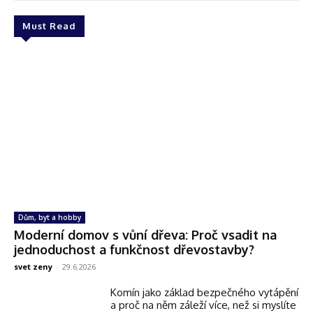
Must Read
Dům, byt a hobby
Moderní domov s vůní dřeva: Proč vsadit na
jednoduchost a funkčnost dřevostavby?
svet zeny
-
29.6.2026
Komín jako základ bezpečného vytápění
a proč na něm záleží více, než si myslíte