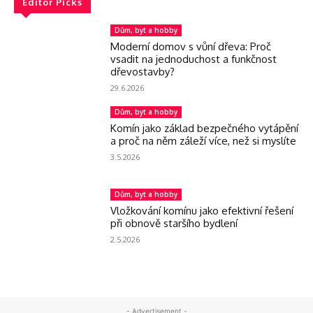
Editor Picks
Dům, byt a hobby
Moderní domov s vůní dřeva: Proč
vsadit na jednoduchost a funkčnost
dřevostavby?
29.6.2026
Dům, byt a hobby
Komín jako základ bezpečného vytápění
a proč na něm záleží více, než si myslíte
3.5.2026
Dům, byt a hobby
Vložkování komínu jako efektivní řešení
při obnově staršího bydlení
2.5.2026
- Advertisement -