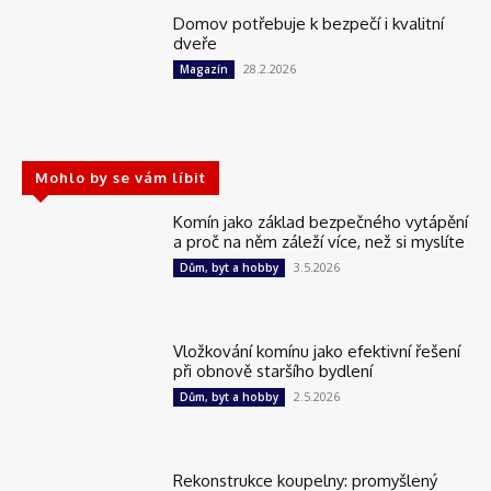
Domov potřebuje k bezpečí i kvalitní
dveře
28.2.2026
Magazín
Mohlo by se vám líbit
Komín jako základ bezpečného vytápění
a proč na něm záleží více, než si myslíte
3.5.2026
Dům, byt a hobby
Vložkování komínu jako efektivní řešení
při obnově staršího bydlení
2.5.2026
Dům, byt a hobby
Rekonstrukce koupelny: promyšlený