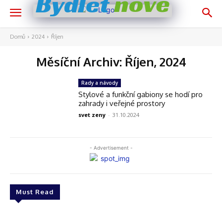
nově
Bydlet
Domů
2024
Říjen
Měsíční Archiv: Říjen, 2024
Rady a návody
Stylové a funkční gabiony se hodí pro
zahrady i veřejné prostory
svet zeny
-
31.10.2024
- Advertisement -
Must Read