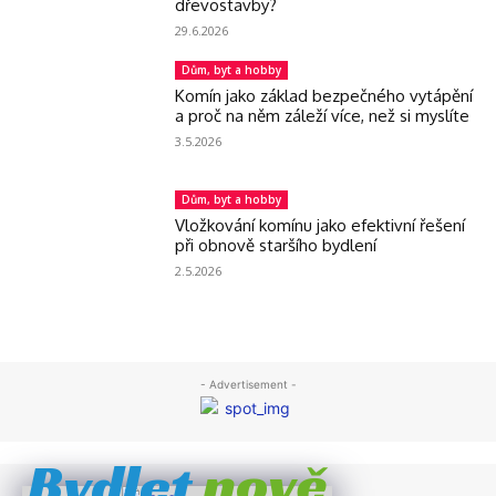
dřevostavby?
29.6.2026
Dům, byt a hobby
Komín jako základ bezpečného vytápění
a proč na něm záleží více, než si myslíte
3.5.2026
Dům, byt a hobby
Vložkování komínu jako efektivní řešení
při obnově staršího bydlení
2.5.2026
- Advertisement -
nově
Bydlet