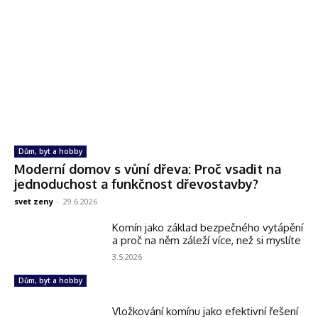
Dům, byt a hobby
Moderní domov s vůní dřeva: Proč vsadit na
jednoduchost a funkčnost dřevostavby?
svet zeny
-
29.6.2026
Komín jako základ bezpečného vytápění
a proč na něm záleží více, než si myslíte
3.5.2026
Dům, byt a hobby
Vložkování komínu jako efektivní řešení