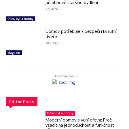
při obnově staršího bydlení
2.5.2026
Dům, byt a hobby
Domov potřebuje k bezpečí i kvalitní
dveře
28.2.2026
Magazín
- Advertisement -
Editor Picks
Dům, byt a hobby
Moderní domov s vůní dřeva: Proč
vsadit na jednoduchost a funkčnost