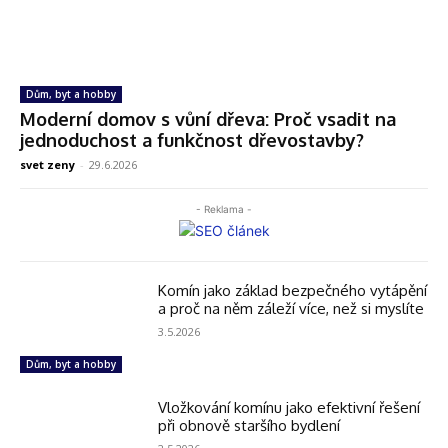
Dům, byt a hobby
Moderní domov s vůní dřeva: Proč vsadit na
jednoduchost a funkčnost dřevostavby?
svet zeny
-
29.6.2026
- Reklama -
Komín jako základ bezpečného vytápění
a proč na něm záleží více, než si myslíte
3.5.2026
Dům, byt a hobby
Vložkování komínu jako efektivní řešení
při obnově staršího bydlení