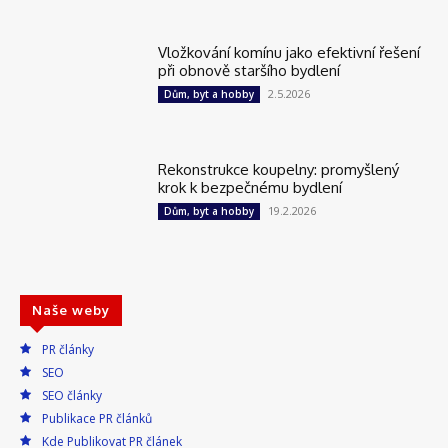
Vložkování komínu jako efektivní řešení
při obnově staršího bydlení
2.5.2026
Dům, byt a hobby
Rekonstrukce koupelny: promyšlený
krok k bezpečnému bydlení
19.2.2026
Dům, byt a hobby
Naše weby
PR články
SEO
SEO články
Publikace PR článků
Kde Publikovat PR článek