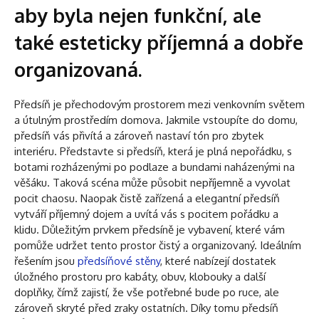
aby byla nejen funkční, ale
také esteticky příjemná a dobře
organizovaná.
Předsíň je přechodovým prostorem mezi venkovním světem
a útulným prostředím domova. Jakmile vstoupíte do domu,
předsíň vás přivítá a zároveň nastaví tón pro zbytek
interiéru. Představte si předsíň, která je plná nepořádku, s
botami rozházenými po podlaze a bundami naházenými na
věšáku. Taková scéna může působit nepříjemně a vyvolat
pocit chaosu. Naopak čistě zařízená a elegantní předsíň
vytváří příjemný dojem a uvítá vás s pocitem pořádku a
klidu. Důležitým prvkem předsíně je vybavení, které vám
pomůže udržet tento prostor čistý a organizovaný. Ideálním
řešením jsou
předsíňové stěny
, které nabízejí dostatek
úložného prostoru pro kabáty, obuv, klobouky a další
doplňky, čímž zajistí, že vše potřebné bude po ruce, ale
zároveň skryté před zraky ostatních. Díky tomu předsíň