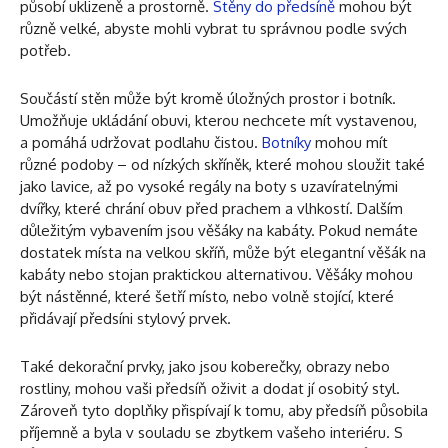
působí uklizeně a prostorně.
Stěny do předsíně
mohou být
různě velké, abyste mohli vybrat tu správnou podle svých
potřeb.
Součástí stěn může být kromě úložných prostor i botník.
Umožňuje ukládání obuvi, kterou nechcete mít vystavenou,
a pomáhá udržovat podlahu čistou.
Botníky
mohou mít
různé podoby – od nízkých skříněk, které mohou sloužit také
jako lavice, až po vysoké regály na boty s uzavíratelnými
dvířky, které chrání obuv před prachem a vlhkostí. Dalším
důležitým vybavením jsou věšáky na kabáty. Pokud nemáte
dostatek místa na velkou skříň, může být elegantní věšák na
kabáty nebo stojan praktickou alternativou. Věšáky mohou
být nástěnné, které šetří místo, nebo volně stojící, které
přidávají předsíni stylový prvek.
Také dekorační prvky, jako jsou koberečky, obrazy nebo
rostliny, mohou vaši předsíň oživit a dodat jí osobitý styl.
Zároveň tyto doplňky přispívají k tomu, aby předsíň působila
příjemně a byla v souladu se zbytkem vašeho interiéru. S