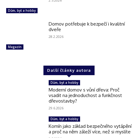
2.5.2026
Dům, byt a hobby
Domov potřebuje k bezpečí i kvalitní
dveře
28.2.2026
Magazín
Další články autora
Dům, byt a hobby
Moderní domov s vůní dřeva: Proč
vsadit na jednoduchost a funkčnost
dřevostavby?
29.6.2026
Dům, byt a hobby
Komín jako základ bezpečného vytápění
a proč na něm záleží více, než si myslíte