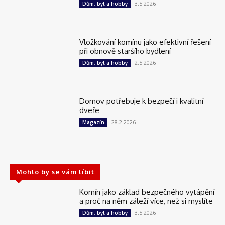
3.5.2026
Dům, byt a hobby
Vložkování komínu jako efektivní řešení
při obnově staršího bydlení
2.5.2026
Dům, byt a hobby
Domov potřebuje k bezpečí i kvalitní
dveře
28.2.2026
Magazín
Mohlo by se vám líbit
Komín jako základ bezpečného vytápění
a proč na něm záleží více, než si myslíte
3.5.2026
Dům, byt a hobby