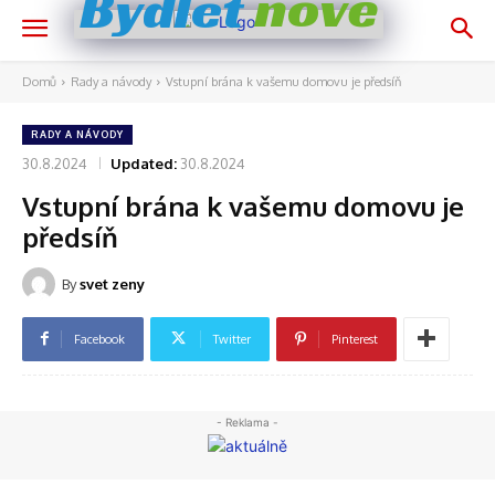
nově
Bydlet
Domů
Rady a návody
Vstupní brána k vašemu domovu je předsíň
RADY A NÁVODY
30.8.2024
Updated:
30.8.2024
Vstupní brána k vašemu domovu je
předsíň
By
svet zeny
Facebook
Twitter
Pinterest
- Reklama -