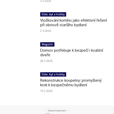
3.5.2026
Dům, byt a hobby
Vložkování komínu jako efektivní řešení
při obnově staršího bydlení
2.5.2026
Magazín
Domov potřebuje k bezpečí i kvalitní
dveře
28.2.2026
Dům, byt a hobby
Rekonstrukce koupelny: promyšlený
krok k bezpečnému bydlení
19.2.2026
- Advertisement -