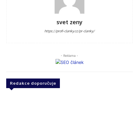
svet zeny
https://profi-clanky.cz/pr-clanky/
- Reklama -
Redakce doporučuje