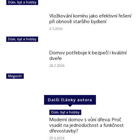
Dům, byt a hobby
Vložkování komínu jako efektivní řešení
při obnově staršího bydlení
2.5.2026
Dům, byt a hobby
Domov potřebuje k bezpečí i kvalitní
dveře
28.2.2026
Magazín
Další články autora
Dům, byt a hobby
Moderní domov s vůní dřeva: Proč
vsadit na jednoduchost a funkčnost
dřevostavby?
29.6.2026