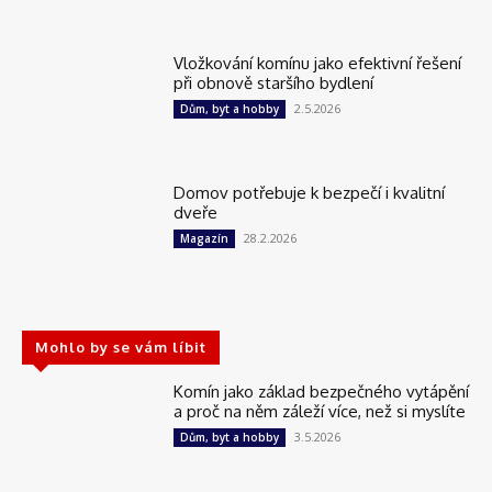
Vložkování komínu jako efektivní řešení
při obnově staršího bydlení
2.5.2026
Dům, byt a hobby
Domov potřebuje k bezpečí i kvalitní
dveře
28.2.2026
Magazín
Mohlo by se vám líbit
Komín jako základ bezpečného vytápění
a proč na něm záleží více, než si myslíte
3.5.2026
Dům, byt a hobby