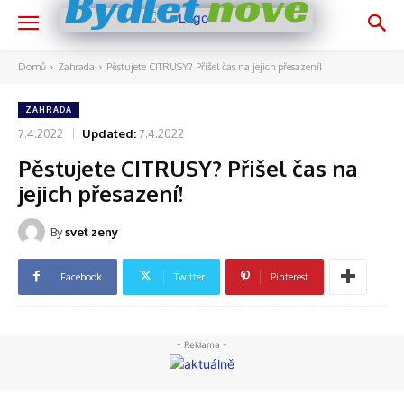
nově
Bydlet
Domů
Zahrada
Pěstujete CITRUSY? Přišel čas na jejich přesazení!
ZAHRADA
7.4.2022
Updated:
7.4.2022
Pěstujete CITRUSY? Přišel čas na
jejich přesazení!
By
svet zeny
Facebook
Twitter
Pinterest
- Reklama -