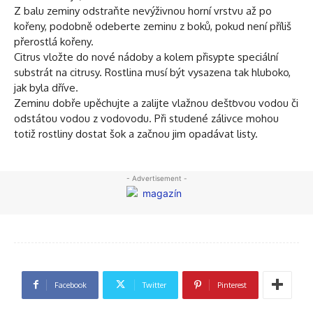
Z balu zeminy odstraňte nevýživnou horní vrstvu až po
kořeny, podobně odeberte zeminu z boků, pokud není příliš
přerostlá kořeny.
Citrus vložte do nové nádoby a kolem přisypte speciální
substrát na citrusy. Rostlina musí být vysazena tak hluboko,
jak byla dříve.
Zeminu dobře upěchujte a zalijte vlažnou dešťovou vodou či
odstátou vodou z vodovodu. Při studené zálivce mohou
totiž rostliny dostat šok a začnou jim opadávat listy.
- Advertisement -
Facebook
Twitter
Pinterest