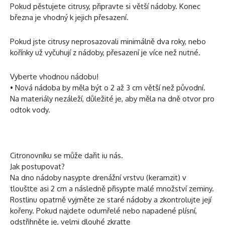
Pokud pěstujete citrusy, připravte si větší nádoby. Konec
března je vhodný k jejich přesazení.
Pokud jste citrusy neprosazovali minimálně dva roky, nebo
kořínky už vyčuhují z nádoby, přesazení je více než nutné.
Vyberte vhodnou nádobu!
• Nová nádoba by měla být o 2 až 3 cm větší než původní.
Na materiály nezáleží, důležité je, aby měla na dně otvor pro
odtok vody.
Citronovníku se může dařit iu nás.
Jak postupovat?
Na dno nádoby nasypte drenážní vrstvu (keramzit) v
tloušťce asi 2 cm a následně přisypte malé množství zeminy.
Rostlinu opatrně vyjměte ze staré nádoby a zkontrolujte její
kořeny. Pokud najdete odumřelé nebo napadené plísní,
odstřihněte je, velmi dlouhé zkraťte