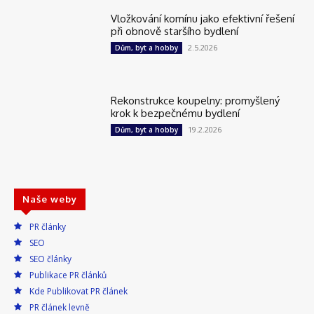
Vložkování komínu jako efektivní řešení
při obnově staršího bydlení
2.5.2026
Dům, byt a hobby
Rekonstrukce koupelny: promyšlený
krok k bezpečnému bydlení
19.2.2026
Dům, byt a hobby
Naše weby
PR články
SEO
SEO články
Publikace PR článků
Kde Publikovat PR článek
PR článek levně