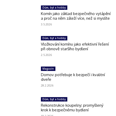
Dům, byt a hobby
Komín jako základ bezpečného vytápění
a proč na něm záleží více, než si myslíte
3.5.2026
Dům, byt a hobby
Vložkování komínu jako efektivní řešení
při obnově staršího bydlení
2.5.2026
Magazín
Domov potřebuje k bezpečí i kvalitní
dveře
28.2.2026
Dům, byt a hobby
Rekonstrukce koupelny: promyšlený
krok k bezpečnému bydlení
19.2.2026