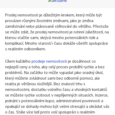
Prodej nemovitosti je důležitým krokem, který může být
provázen různými životními změnami, jako je změna
zaměstnání nebo plánované stěhování do většího. Přestože
se může zdát, že prodej nemovitosti je rutinní záležitostí, na
kterou stačíte sami, skrývá mnoho potenciálních rizik a
komplikací. Mnoho starostí i času dokáže ušetřit spolupráce
s realitním odborníkem.
Cílem každého
prodeje nemovitosti
je dosáhnout co
nejlepší ceny a toho, aby celý proces proběhl rychle a bez
problémů. Na začátku to může vypadat jako snadný úkol,
který můžete zvládnout sami bez odborné pomoci, ale
realita je většinou složitější. Bez znalostí trhu s
nemovitostmi, dostatku volného času a vhodných kontaktů
se můžete rychle ocitnout v nepříjemných situacích. Inzerce,
jednání s potenciálními kupci, administrativní povinnosti a
opakující se dohady mohou být velmi stresující a okrádat vás
o čas. Stále více lidí proto volí spolupráci s realitním