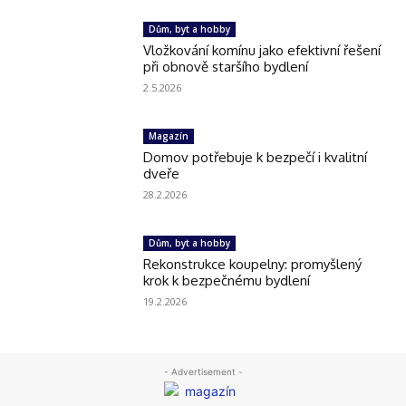
Dům, byt a hobby
Vložkování komínu jako efektivní řešení
při obnově staršího bydlení
2.5.2026
Magazín
Domov potřebuje k bezpečí i kvalitní
dveře
28.2.2026
Dům, byt a hobby
Rekonstrukce koupelny: promyšlený
krok k bezpečnému bydlení
19.2.2026
- Advertisement -