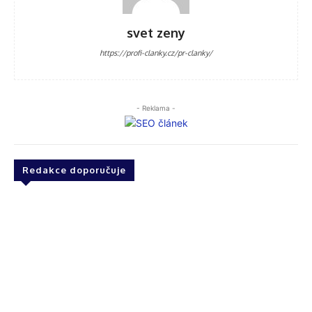
svet zeny
https://profi-clanky.cz/pr-clanky/
- Reklama -
Redakce doporučuje