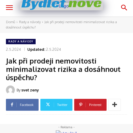
nově
Bydlet
Domů
Rady a návody
Jak při prodeji nemovitosti minimalizovat rizika a
dosáhnout úspěchu?
RADY A NÁVODY
2.5.2024
Updated:
2.5.2024
Jak při prodeji nemovitosti
minimalizovat rizika a dosáhnout
úspěchu?
By
svet zeny
Facebook
Twitter
Pinterest
- Reklama -