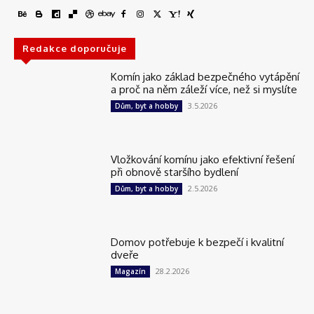
Redakce doporučuje
Komín jako základ bezpečného vytápění
a proč na něm záleží více, než si myslíte
3.5.2026
Dům, byt a hobby
Vložkování komínu jako efektivní řešení
při obnově staršího bydlení
2.5.2026
Dům, byt a hobby
Domov potřebuje k bezpečí i kvalitní
dveře
28.2.2026
Magazín