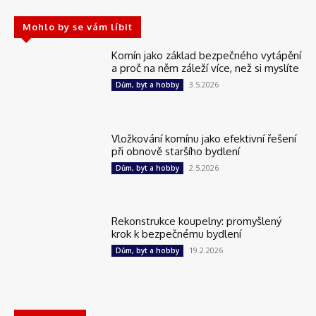
Mohlo by se vám líbit
Komín jako základ bezpečného vytápění
a proč na něm záleží více, než si myslíte
3.5.2026
Dům, byt a hobby
Vložkování komínu jako efektivní řešení
při obnově staršího bydlení
2.5.2026
Dům, byt a hobby
Rekonstrukce koupelny: promyšlený
krok k bezpečnému bydlení
19.2.2026
Dům, byt a hobby