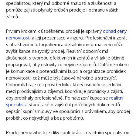
specialistou, který má odborné znalosti a zkušenosti a
pomůže zajistit plynulý průběh prodeje i ochranu vašich
zájmů.
Prvním krokem k úspěšnému prodeji je správný
odhad ceny
nemovitosti
a její prezentace v inzerci. Profesionální inzerát
s atraktivními fotografiemi a detailními informacemi může
zvýšit šance na rychlý prodej. Realitní odborník má
zkušenosti s tvorbou efektivních inzerátů a ví, jak je účinně
propagovat, aby oslovily co nejvíce zájemců. Dalším krokem
je komunikace s potenciálními kupci a organizace prohlídek
nemovitosti, což může být časově náročné a stresující.
Odborník hraje roli prostředníka, který usnadňuje jednání
mezi prodávajícím a zájemci, koordinuje prohlídky a zajistí,
aby probíhaly profesionálně. Po nalezení kupce se
realitní
specialista
stará také o zajištění potřebných dokumentů
sepsání kupní smlouvy ve spolupráci s právníkem, aby prodej
proběhl co nejrychleji a bez problémů.
Prodej nemovitosti je díky spolupráci s realitním specialistou