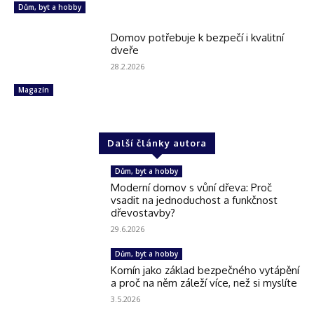
Dům, byt a hobby
Domov potřebuje k bezpečí i kvalitní
dveře
28.2.2026
Magazín
Další články autora
Dům, byt a hobby
Moderní domov s vůní dřeva: Proč
vsadit na jednoduchost a funkčnost
dřevostavby?
29.6.2026
Dům, byt a hobby
Komín jako základ bezpečného vytápění
a proč na něm záleží více, než si myslíte
3.5.2026