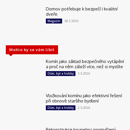
Domov potřebuje k bezpečí i kvalitní
dveře
28.2.2026
Magazín
Mohlo by se vám líbit
Komín jako základ bezpečného vytápění
a proč na něm záleží více, než si myslíte
3.5.2026
Dům, byt a hobby
Vložkování komínu jako efektivní řešení
při obnově staršího bydlení
2.5.2026
Dům, byt a hobby
Rekonstrukce koupelny: promyšlený