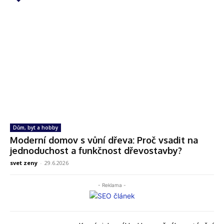
Dům, byt a hobby
Moderní domov s vůní dřeva: Proč vsadit na
jednoduchost a funkčnost dřevostavby?
svet zeny
-
29.6.2026
- Reklama -