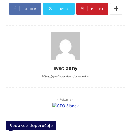
Facebook
Twitter
Pinterest
svet zeny
https://profi-clanky.cz/pr-clanky/
- Reklama -
Redakce doporučuje