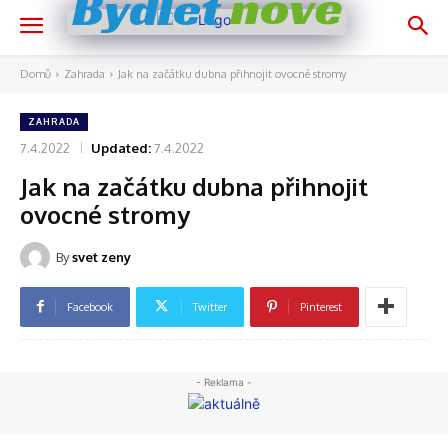
nově
Bydlet
Domů
Zahrada
Jak na začátku dubna přihnojit ovocné stromy
ZAHRADA
7.4.2022
Updated:
7.4.2022
Jak na začátku dubna přihnojit
ovocné stromy
By
svet zeny
Facebook
Twitter
Pinterest
- Reklama -