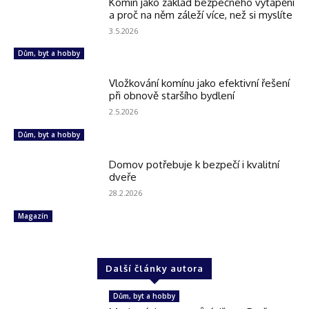
Komín jako základ bezpečného vytápění
a proč na něm záleží více, než si myslíte
3.5.2026
Dům, byt a hobby
Vložkování komínu jako efektivní řešení
při obnově staršího bydlení
2.5.2026
Dům, byt a hobby
Domov potřebuje k bezpečí i kvalitní
dveře
28.2.2026
Magazín
Další články autora
Dům, byt a hobby