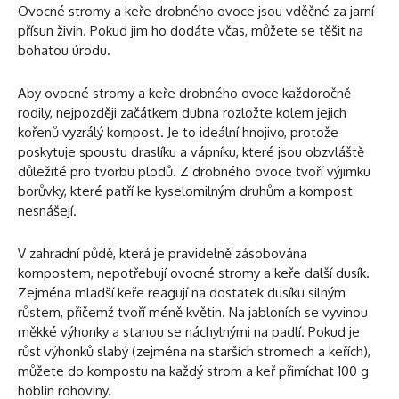
Ovocné stromy a keře drobného ovoce jsou vděčné za jarní
přísun živin. Pokud jim ho dodáte včas, můžete se těšit na
bohatou úrodu.
Aby ovocné stromy a keře drobného ovoce každoročně
rodily, nejpozději začátkem dubna rozložte kolem jejich
kořenů vyzrálý kompost. Je to ideální hnojivo, protože
poskytuje spoustu draslíku a vápníku, které jsou obzvláště
důležité pro tvorbu plodů. Z drobného ovoce tvoří výjimku
borůvky, které patří ke kyselomilným druhům a kompost
nesnášejí.
V zahradní půdě, která je pravidelně zásobována
kompostem, nepotřebují ovocné stromy a keře další dusík.
Zejména mladší keře reagují na dostatek dusíku silným
růstem, přičemž tvoří méně květin. Na jabloních se vyvinou
měkké výhonky a stanou se náchylnými na padlí. Pokud je
růst výhonků slabý (zejména na starších stromech a keřích),
můžete do kompostu na každý strom a keř přimíchat 100 g
hoblin rohoviny.