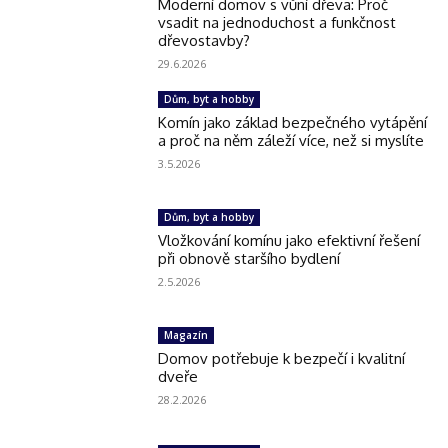
Moderní domov s vůní dřeva: Proč
vsadit na jednoduchost a funkčnost
dřevostavby?
29.6.2026
Dům, byt a hobby
Komín jako základ bezpečného vytápění
a proč na něm záleží více, než si myslíte
3.5.2026
Dům, byt a hobby
Vložkování komínu jako efektivní řešení
při obnově staršího bydlení
2.5.2026
Magazín
Domov potřebuje k bezpečí i kvalitní
dveře
28.2.2026