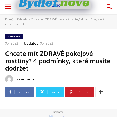
nově
Bydlet
Domů
Zahrada
Chcete mít ZDRAVÉ pokojové rostliny? 4 podmínky, které
musíte dodržet
ZAHRADA
7.4.2022
Updated:
7.4.2022
Chcete mít ZDRAVÉ pokojové
rostliny? 4 podmínky, které musíte
dodržet
By
svet zeny
Facebook
Twitter
Pinterest
- Reklama -