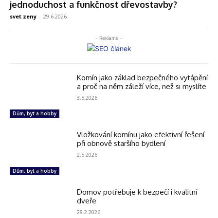
jednoduchost a funkčnost dřevostavby?
svet zeny
-
29.6.2026
- Reklama -
Komín jako základ bezpečného vytápění
a proč na něm záleží více, než si myslíte
3.5.2026
Dům, byt a hobby
Vložkování komínu jako efektivní řešení
při obnově staršího bydlení
2.5.2026
Dům, byt a hobby
Domov potřebuje k bezpečí i kvalitní
dveře
28.2.2026