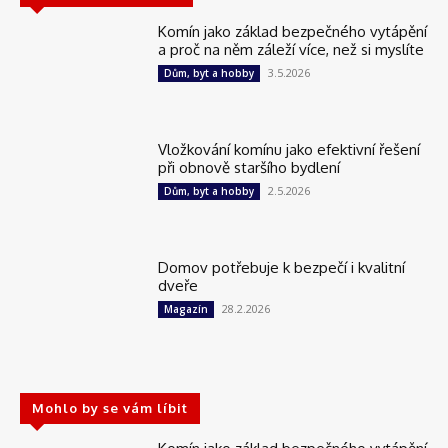
Komín jako základ bezpečného vytápění
a proč na něm záleží více, než si myslíte
3.5.2026
Dům, byt a hobby
Vložkování komínu jako efektivní řešení
při obnově staršího bydlení
2.5.2026
Dům, byt a hobby
Domov potřebuje k bezpečí i kvalitní
dveře
28.2.2026
Magazín
Mohlo by se vám líbit