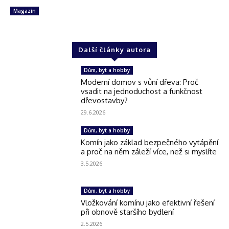
Magazín
Další články autora
Dům, byt a hobby
Moderní domov s vůní dřeva: Proč
vsadit na jednoduchost a funkčnost
dřevostavby?
29.6.2026
Dům, byt a hobby
Komín jako základ bezpečného vytápění
a proč na něm záleží více, než si myslíte
3.5.2026
Dům, byt a hobby
Vložkování komínu jako efektivní řešení
při obnově staršího bydlení
2.5.2026