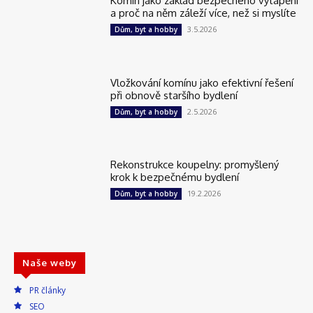
Komín jako základ bezpečného vytápění
a proč na něm záleží více, než si myslíte
3.5.2026
Dům, byt a hobby
Vložkování komínu jako efektivní řešení
při obnově staršího bydlení
2.5.2026
Dům, byt a hobby
Rekonstrukce koupelny: promyšlený
krok k bezpečnému bydlení
19.2.2026
Dům, byt a hobby
Naše weby
PR články
SEO